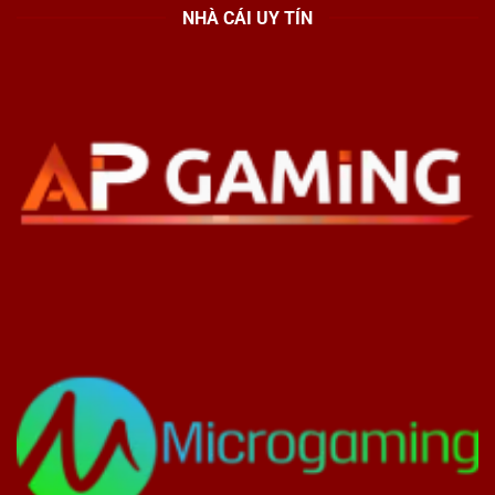
NHÀ CÁI UY TÍN