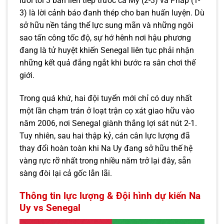
lưới tới 3 bàn liên tiếp trước cả Mỹ (2-3) và Pháp (1-
3) là lời cảnh báo đanh thép cho ban huấn luyện. Dù
sở hữu nền tảng thể lực sung mãn và những ngôi
sao tấn công tốc độ, sự hớ hênh nơi hậu phương
đang là tử huyệt khiến Senegal liên tục phải nhận
những kết quả đắng ngắt khi bước ra sân chơi thế
giới.
Trong quá khứ, hai đội tuyển mới chỉ có duy nhất
một lần chạm trán ở loạt trận cọ xát giao hữu vào
năm 2006, nơi Senegal giành thắng lợi sát nút 2-1.
Tuy nhiên, sau hai thập kỷ, cán cân lực lượng đã
thay đổi hoàn toàn khi Na Uy đang sở hữu thế hệ
vàng rực rỡ nhất trong nhiều năm trở lại đây, sẵn
sàng đòi lại cả gốc lẫn lãi.
Thông tin lực lượng & Đội hình dự kiến Na
Uy vs Senegal