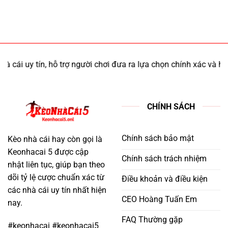
thách
Kèo
Mỹ
Midtjylland
Đình
vs
Tại
Besiktas
ASEAN
00h00
Cup
–
2026
31/07/2026
tín, hỗ trợ người chơi đưa ra lựa chọn chính xác và hiệu quả.
CHÍNH SÁCH
Chính sách bảo mật
Kèo nhà cái hay còn gọi là
Keonhacai 5 được cập
Chính sách trách nhiệm
nhật liên tục, giúp bạn theo
dõi tỷ lệ cược chuẩn xác từ
Điều khoản và điều kiện
các nhà cái uy tín nhất hiện
CEO Hoàng Tuấn Em
nay.
FAQ Thường gặp
#keonhacai #keonhacai5