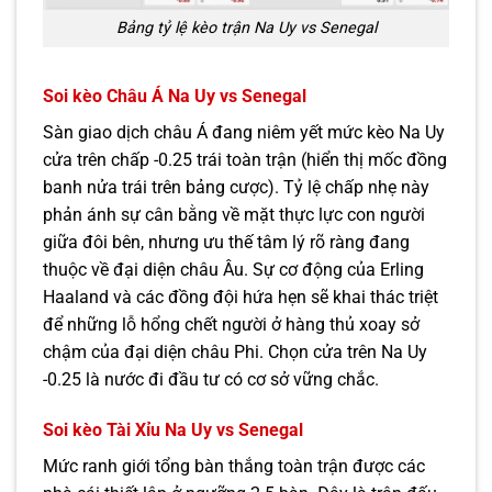
Bảng tỷ lệ kèo trận Na Uy vs Senegal
Soi kèo Châu Á Na Uy vs Senegal
Sàn giao dịch châu Á đang niêm yết mức kèo Na Uy
cửa trên chấp -0.25 trái toàn trận (hiển thị mốc đồng
banh nửa trái trên bảng cược). Tỷ lệ chấp nhẹ này
phản ánh sự cân bằng về mặt thực lực con người
giữa đôi bên, nhưng ưu thế tâm lý rõ ràng đang
thuộc về đại diện châu Âu. Sự cơ động của Erling
Haaland và các đồng đội hứa hẹn sẽ khai thác triệt
để những lỗ hổng chết người ở hàng thủ xoay sở
chậm của đại diện châu Phi. Chọn cửa trên Na Uy
-0.25 là nước đi đầu tư có cơ sở vững chắc.
Soi kèo Tài Xỉu Na Uy vs Senegal
Mức ranh giới tổng bàn thắng toàn trận được các