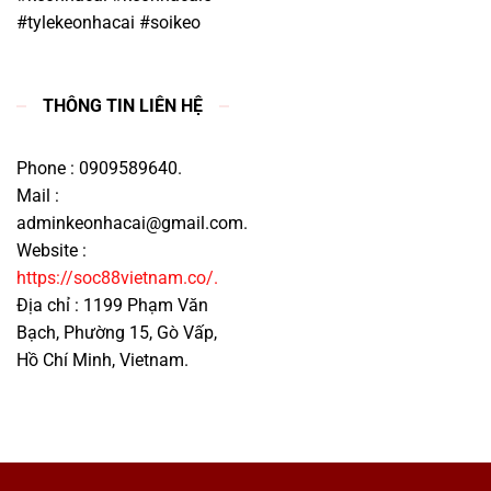
#tylekeonhacai #soikeo
THÔNG TIN LIÊN HỆ
Phone : 0909589640.
Mail :
adminkeonhacai@gmail.com
.
Website :
https://soc88vietnam.co/.
Địa chỉ : 1199 Phạm Văn
Bạch, Phường 15, Gò Vấp,
Hồ Chí Minh, Vietnam.