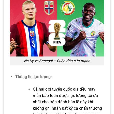
Na Uy vs Senegal – Cuộc đấu sức mạnh
Thông tin lực lượng:
Cả hai đội tuyển quốc gia đều may
mắn bảo toàn được lực lượng tối ưu
nhất cho trận đánh bản lề này khi
không ghi nhận bất kỳ ca chấn thương