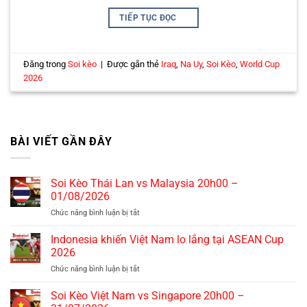
TIẾP TỤC ĐỌC
→
Đăng trong
Soi kèo
|
Được gắn thẻ
Iraq
,
Na Uy
,
Soi Kèo
,
World Cup
2026
BÀI VIẾT GẦN ĐÂY
Soi Kèo Thái Lan vs Malaysia 20h00 –
01/08/2026
Chức năng bình luận bị tắt
ở
Soi
Kèo
Indonesia khiến Việt Nam lo lắng tại ASEAN Cup
Thái
2026
Lan
Chức năng bình luận bị tắt
ở
vs
Indonesia
Malaysia
khiến
Soi Kèo Việt Nam vs Singapore 20h00 –
20h00
Việt
–