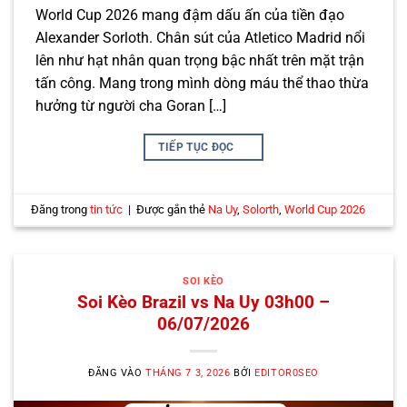
World Cup 2026 mang đậm dấu ấn của tiền đạo
Alexander Sorloth. Chân sút của Atletico Madrid nổi
lên như hạt nhân quan trọng bậc nhất trên mặt trận
tấn công. Mang trong mình dòng máu thể thao thừa
hưởng từ người cha Goran […]
TIẾP TỤC ĐỌC
→
Đăng trong
tin tức
|
Được gắn thẻ
Na Uy
,
Solorth
,
World Cup 2026
SOI KÈO
Soi Kèo Brazil vs Na Uy 03h00 –
06/07/2026
ĐĂNG VÀO
THÁNG 7 3, 2026
BỞI
EDITOR0SEO