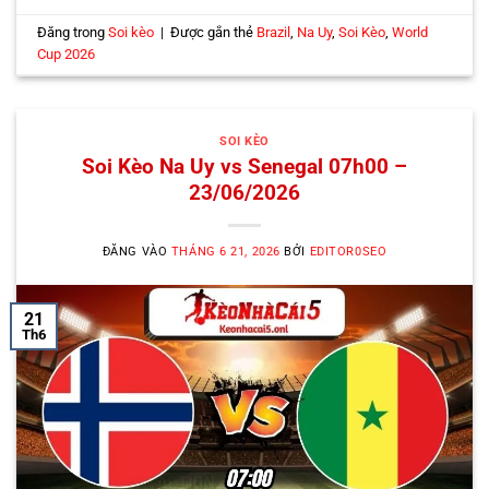
Đăng trong
Soi kèo
|
Được gắn thẻ
Brazil
,
Na Uy
,
Soi Kèo
,
World
Cup 2026
SOI KÈO
Soi Kèo Na Uy vs Senegal 07h00 –
23/06/2026
ĐĂNG VÀO
THÁNG 6 21, 2026
BỞI
EDITOR0SEO
21
Th6