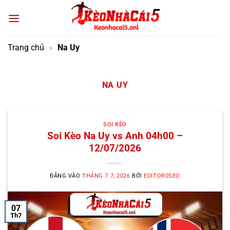
Bỏ
qua
nội
dung
Trang chủ
»
Na Uy
NA UY
SOI KÈO
Soi Kèo Na Uy vs Anh 04h00 –
12/07/2026
ĐĂNG VÀO
THÁNG 7 7, 2026
BỞI
EDITOR0SEO
07
Th7