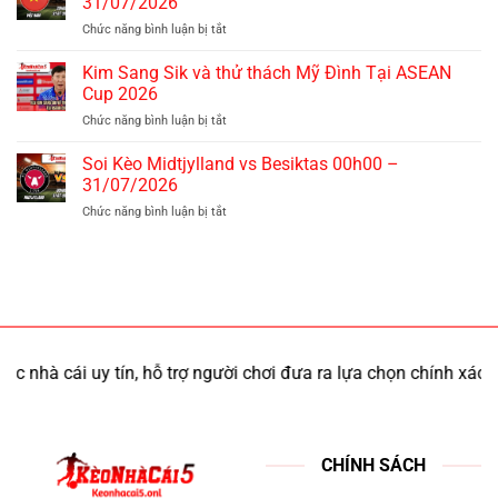
31/07/2026
Nam
01/08/2026
Chức năng bình luận bị tắt
ở
lo
Soi
lắng
Kèo
Kim Sang Sik và thử thách Mỹ Đình Tại ASEAN
tại
Việt
ASEAN
Cup 2026
Nam
Cup
Chức năng bình luận bị tắt
ở
vs
2026
Kim
Singapore
Sang
Soi Kèo Midtjylland vs Besiktas 00h00 –
20h00
Sik
–
31/07/2026
và
31/07/2026
Chức năng bình luận bị tắt
ở
thử
Soi
thách
Kèo
Mỹ
Midtjylland
Đình
vs
Tại
Besiktas
ASEAN
00h00
Cup
–
2026
31/07/2026
ái uy tín, hỗ trợ người chơi đưa ra lựa chọn chính xác và hiệu q
CHÍNH SÁCH