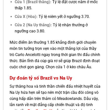
Cửa 1 (Brazil thắng):
Tỷ lệ đặt cược nằm ở mốc
thấp 1.85.
Cửa X (Hòa):
Tỷ lệ niêm yết ở ngưỡng 3.70.
Cửa 2 (Na Uy thắng):
Tỷ lệ nhận thưởng ở
ngưỡng cao 3.80.
Mức điểm ăn thưởng 1.85 khẳng định giới chuyên
môn tin tưởng trọn vẹn vào một thắng lợi của thầy
trò Carlo Ancelotti ngay trong thời gian thi đấu chính
thức. Bản lĩnh đá cúp già rơ sẽ giúp Brazil định đoạt
cuộc chơi gọn gàng. Chọn cửa 1 ở kèo châu Âu.
Dự đoán tỷ số Brazil vs Na Uy
Sự thăng hoa và tinh thần chiến đấu nhiệt huyết của
Na Uy hứa hẹn sẽ tạo nên một trận cầu đôi công vô
cùng hấp dẫn trên thảm cỏ Meadowlands. Dẫu vậy,
lằn ranh về mặt đẳng cấp chiến thuật và độ tinh