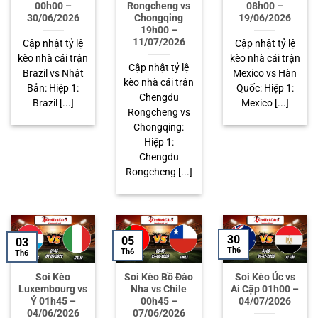
00h00 –
Rongcheng vs
08h00 –
30/06/2026
Chongqing
19/06/2026
19h00 –
11/07/2026
Cập nhật tỷ lệ
Cập nhật tỷ lệ
kèo nhà cái trận
kèo nhà cái trận
Cập nhật tỷ lệ
Brazil vs Nhật
Mexico vs Hàn
kèo nhà cái trận
Bản: Hiệp 1:
Quốc: Hiệp 1:
Chengdu
Brazil [...]
Mexico [...]
Rongcheng vs
Chongqing:
Hiệp 1:
Chengdu
Rongcheng [...]
30
05
03
Th6
Th6
Th6
Soi Kèo
Soi Kèo Bồ Đào
Soi Kèo Úc vs
Luxembourg vs
Nha vs Chile
Ai Cập 01h00 –
Ý 01h45 –
00h45 –
04/07/2026
04/06/2026
07/06/2026