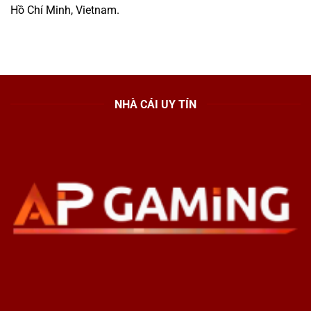
Hồ Chí Minh, Vietnam.
NHÀ CÁI UY TÍN