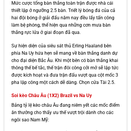
Mức cược tổng bàn thắng toàn trận được nhà cái
thiết lập ở ngưỡng 2.5 bàn. Triết lý bóng đá của cả
hai đội bóng ở giải đấu năm nay đều lấy tấn công
làm bệ phóng, thể hiện qua những cơn mưa bàn
thắng rực lửa ở giai đoạn đã qua.
Sự hiện diện của siêu sát thủ Erling Haaland bên
phía Na Uy hứa hẹn sẽ mang về bàn thắng danh dự
cho đại diện Bắc Âu. Khi một bên có bàn thắng khai
thông thế bế tắc, thế trận đôi công cởi mở sẽ lập tức
được kích hoạt và đưa trận đấu vượt qua cột mốc 3
pha lập công một cách dễ dàng. Chọn cửa Tài 2.5.
Soi kèo Châu Âu (1X2) Brazil vs Na Uy
Bảng tỷ lệ kèo châu Âu đang niêm yết các mốc điểm
ăn thưởng cho thấy ưu thế vượt trội dành cho các
ngôi sao Nam Mỹ: