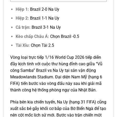
Hiệp 1:
Brazil 2-0 Na Uy
Hiệp 2:
Brazil 1-1 Na Uy
Cả trận:
Brazil 3-1 Na Uy
Kèo chấp Châu Á:
Chọn Brazil -0.5
Tài Xỉu:
Chọn Tài 2.5
Vòng loại trực tiếp 1/16 World Cup 2026 tiếp diễn
đầy kịch tính với cuộc thư hùng đỉnh cao giữa “Vũ
công Samba” Brazil vs Na Uy tại sân vận động
Meadowlands Stadium. Đại diện Nam Mỹ (hạng 6
FIFA) tiến bước vào vòng đấu này sau khi giải mã
thành công hệ thống phòng ngự của Nhật Bản.
Phía bên kia chiến tuyến, Na Uy (hạng 31 FIFA) cũng
xuất sắc bẻ gãy khối cơ bắp của Bờ Biển Ngà để tạo
nên cột mốc lịch sử mới. Bước vào trận chiến một