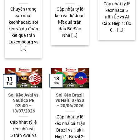
Cập nhật tỷ lệ
Chuyên trang
Cập nhật tỷ lệ
keonhacai5
cập nhật
kèo và dự đoán
trận Úc vs Ai
keonhacai5 soi
kết quả trận
Cập: Hiệp 1: Úc
kèo và dự đoán
đấu Bồ Đào
0 – [...]
kết quả trận
Nha [...]
Luxembourg vs
[...]
18
11
Th6
Th7
Soi Kèo Avai vs
Soi Kèo Brazil
Nautico PE
vs Haiti 07h30
02h00 –
– 20/06/2026
13/07/2026
Cập nhật tỷ lệ
Cập nhật tỷ lệ
kèo nhà cái trận
kèo nhà cái
Brazil vs Haiti:
5 trận Avai vs
Hiệp 1: Brazil 2-