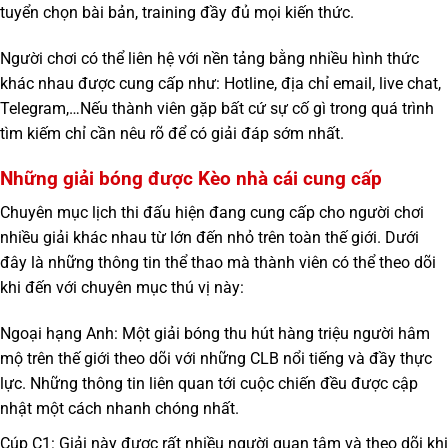
tuyển chọn bài bản, training đầy đủ mọi kiến thức.
Người chơi có thể liên hệ với nền tảng bằng nhiều hình thức
khác nhau được cung cấp như: Hotline, địa chỉ email, live chat,
Telegram,…Nếu thành viên gặp bất cứ sự cố gì trong quá trình
tìm kiếm chỉ cần nêu rõ để có giải đáp sớm nhất.
Những giải bóng được Kèo nhà cái cung cấp
Chuyên mục lịch thi đấu hiện đang cung cấp cho người chơi
nhiều giải khác nhau từ lớn đến nhỏ trên toàn thế giới. Dưới
đây là những thông tin thể thao mà thành viên có thể theo dõi
khi đến với chuyên mục thú vị này:
Ngoại hạng Anh: Một giải bóng thu hút hàng triệu người hâm
mộ trên thế giới theo dõi với những CLB nổi tiếng và đầy thực
lực. Những thông tin liên quan tới cuộc chiến đều được cập
nhật một cách nhanh chóng nhất.
Cúp C1: Giải này được rất nhiều người quan tâm và theo dõi khi