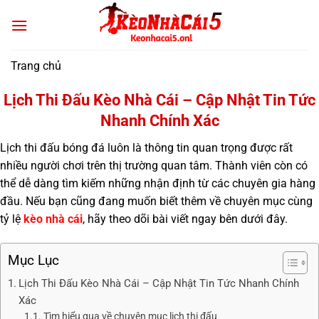
Bỏ
qua
nội
dung
Trang chủ
Lịch Thi Đấu Kèo Nhà Cái – Cập Nhật Tin Tức
Nhanh Chính Xác
Lịch thi đấu bóng đá luôn là thông tin quan trọng được rất
nhiều người chơi trên thị trường quan tâm. Thành viên còn có
thể dễ dàng tìm kiếm những nhận định từ các chuyên gia hàng
đầu. Nếu bạn cũng đang muốn biết thêm về chuyên mục cùng
tỷ lệ
kèo nhà cái
, hãy theo dõi bài viết ngay bên dưới đây.
Mục Lục
Lịch Thi Đấu Kèo Nhà Cái – Cập Nhật Tin Tức Nhanh Chính
Xác
Tìm hiểu qua về chuyên mục lịch thi đấu