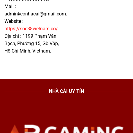
Mail :
adminkeonhacai@gmail.com
.
Website :
https://soc88vietnam.co/.
Địa chỉ : 1199 Phạm Văn
Bạch, Phường 15, Gò Vấp,
Hồ Chí Minh, Vietnam.
NHÀ CÁI UY TÍN