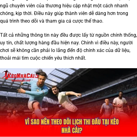
ngũ chuyên viên của thương hiệu cập nhật một cách nhanh
chóng, kịp thời. Điều này giúp thành viên dễ dàng hơn trong
quá trình theo dõi và tham gia cá cược thể thao.
Tất cả những thông tin này đều được lấy từ nguồn chính thống,
uy tín, chất lượng hàng đầu hiện nay. Chính vì điều này, người
chơi sẽ không cần phải lo lắng đến độ chính xác của dữ liệu,
thoải mái tìm cuộc chiến yêu thích nhất.