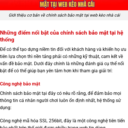
Giới thiệu cơ bản về chính sách bảo mật tại web kèo nhà cái
Những điểm nổi bật của chính sách bảo mật tại hệ
thống
Để có thể tạo dựng niềm tin đối với khách hàng và khiến họ ưu
tiên lựa chọn thì nền tảng phải có những kỹ thuật, cam kết về
vấn đề bảo mật. Dưới đây chính là những đánh giá cụ thể nổi
bật để có thể giúp bạn yên tâm hơn khi tham gia giải trí:
Công nghệ bảo mật
Chính sách bảo mật tại đây có nêu rõ rằng, để đảm bảo mọi
thông tin cá nhân người chơi luôn ổn định nhất, hệ thống sử
dụng:
Công nghệ mã hóa SSL 256bit, đây là một công nghệ tiên tiến
bậc nhất trên thế giới được nhiều trang web tin dùng.