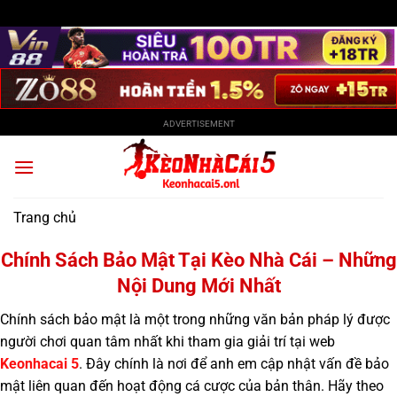
ADVERTISEMENT
Bỏ
qua
nội
dung
Trang chủ
Chính Sách Bảo Mật Tại Kèo Nhà Cái – Những
Nội Dung Mới Nhất
Chính sách bảo mật là một trong những văn bản pháp lý được
người chơi quan tâm nhất khi tham gia giải trí tại web
Keonhacai 5
. Đây chính là nơi để anh em cập nhật vấn đề bảo
mật liên quan đến hoạt động cá cược của bản thân. Hãy theo