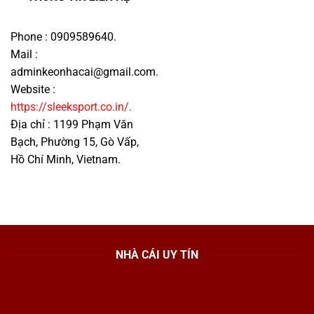
Phone : 0909589640.
Mail :
adminkeonhacai@gmail.com
.
Website :
https://sleeksport.co.in/.
Địa chỉ : 1199 Phạm Văn
Bạch, Phường 15, Gò Vấp,
Hồ Chí Minh, Vietnam.
NHÀ CÁI UY TÍN