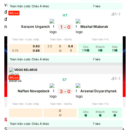
vẫn đang trên đà tăng trưởng mạnh mẽ, qua đó khẳng
Toàn trận cược Châu Á khác
7
kèo
định chất lượng của chuyên trang, đồng thời là động lực
Live
5
-
2
HT
để chúng tôi tiếp tục nâng cấp và hoàn thiện dịch vụ mỗi
ngày.
1
-
0
Xorazm Urganch
Mashal Muborak
Toàn trận -Cược chấp
Toàn trận- -tài/Xỉu
Toàn trận-1x2
0.93
2.5
O
0.8
Chủ
Khách
Hòa
1.16
6
13
0.75
0.88
U
1
Toàn trận cược Châu Á khác
7
kèo
VĐQG BELARUS
Live
5
-
2
57
'
3
-
0
Naftan Novopolock
Arsenal Dzyarzhynsk
Giới thiệu chung về chuyên trang Kèo Nhà Cái
Toàn trận -Cược chấp
Toàn trận- -tài/Xỉu
Toàn trận-1x2
O
Chủ
Khách
Hòa
U
Sứ mệnh hoạt động
Toàn trận cược Châu Á khác
7
kèo
Sứ mệnh hàng đầu của Kèo Nhà Cái đó là tạo nên một địa