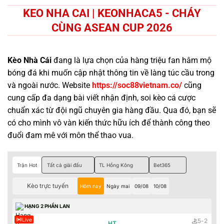
KEO NHA CAI | KEONHACA5 - CHÁY
CÙNG ASEAN CUP 2026
Kèo Nhà Cái
đang là lựa chọn của hàng triệu fan hâm mộ
bóng đá khi muốn cập nhật thông tin về làng túc cầu trong
và ngoài nước. Website
https://soc88vietnam.co/
cũng
cung cấp đa dạng bài viết nhận định, soi kèo cá cược
chuẩn xác từ đội ngũ chuyên gia hàng đầu. Qua đó, bạn sẽ
có cho mình vô vàn kiến thức hữu ích để thành công theo
đuổi đam mê với môn thể thao vua.
Trận Hot
Tất cả giải đấu
TL Hồng Kông
Bet365
Kèo trực tuyến
Hôm nay
Ngày mai
09/08
10/08
HẠNG 2 PHẦN LAN
Live
5
-
2
HT