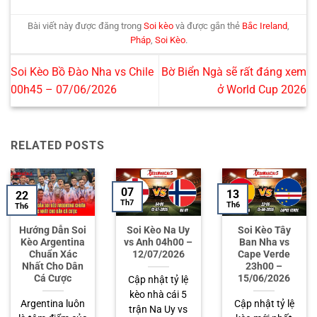
Bài viết này được đăng trong
Soi kèo
và được gắn thẻ
Bắc Ireland
,
Pháp
,
Soi Kèo
.
Soi Kèo Bồ Đào Nha vs Chile
Bờ Biển Ngà sẽ rất đáng xem
00h45 – 07/06/2026
ở World Cup 2026
RELATED POSTS
07
13
22
Th7
Th6
Th6
Hướng Dẫn Soi
Soi Kèo Na Uy
Soi Kèo Tây
Kèo Argentina
vs Anh 04h00 –
Ban Nha vs
Chuẩn Xác
12/07/2026
Cape Verde
Nhất Cho Dân
23h00 –
Cá Cược
15/06/2026
Cập nhật tỷ lệ
kèo nhà cái 5
Argentina luôn
Cập nhật tỷ lệ
trận Na Uy vs