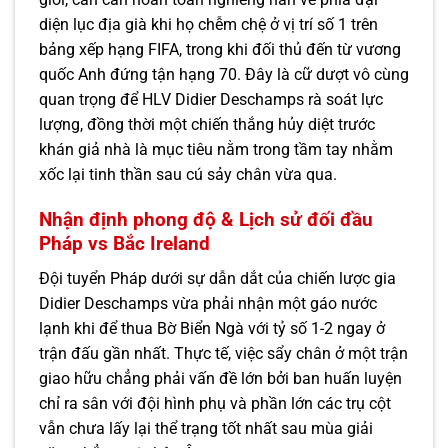
diện lục địa già khi họ chễm chệ ở vị trí số 1 trên
bảng xếp hạng FIFA, trong khi đối thủ đến từ vương
quốc Anh đứng tận hạng 70. Đây là cữ dượt vô cùng
quan trọng để HLV Didier Deschamps rà soát lực
lượng, đồng thời một chiến thắng hủy diệt trước
khán giả nhà là mục tiêu nằm trong tầm tay nhằm
xốc lại tinh thần sau cú sảy chân vừa qua.
Nhận định phong độ & Lịch sử đối đầu
Pháp vs Bắc Ireland
Đội tuyển Pháp dưới sự dẫn dắt của chiến lược gia
Didier Deschamps vừa phải nhận một gáo nước
lạnh khi để thua Bờ Biển Ngà với tỷ số 1-2 ngay ở
trận đấu gần nhất. Thực tế, việc sẩy chân ở một trận
giao hữu chẳng phải vấn đề lớn bởi ban huấn luyện
chỉ ra sân với đội hình phụ và phần lớn các trụ cột
vẫn chưa lấy lại thể trạng tốt nhất sau mùa giải