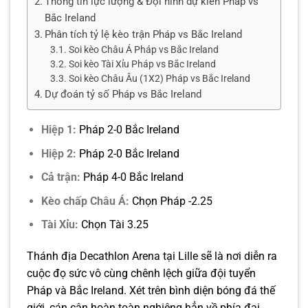
Thông tin lực lượng & Đội hình dự kiến Pháp vs
Bắc Ireland
Phân tích tỷ lệ kèo trận Pháp vs Bắc Ireland
Soi kèo Châu Á Pháp vs Bắc Ireland
Soi kèo Tài Xỉu Pháp vs Bắc Ireland
Soi kèo Châu Âu (1X2) Pháp vs Bắc Ireland
Dự đoán tỷ số Pháp vs Bắc Ireland
Hiệp 1:
Pháp 2-0 Bắc Ireland
Hiệp 2:
Pháp 2-0 Bắc Ireland
Cả trận:
Pháp 4-0 Bắc Ireland
Kèo chấp Châu Á:
Chọn Pháp -2.25
Tài Xỉu:
Chọn Tài 3.25
Thánh địa Decathlon Arena tại Lille sẽ là nơi diễn ra
cuộc đọ sức vô cùng chênh lệch giữa đội tuyển
Pháp và Bắc Ireland. Xét trên bình diện bóng đá thế
giới, cán cân hoàn toàn nghiêng hẳn về phía đại