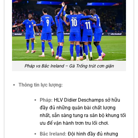
Pháp vs Bắc Ireland – Gà Trống trút cơn giận
Thông tin lực lượng:
Pháp:
HLV Didier Deschamps sở hữu
đầy đủ những quân bài chất lượng
nhất, sẵn sàng tung ra sân bộ khung tối
ưu để vận hành trơn tru lối chơi.
Bắc Ireland:
Đội hình đầy đủ nhưng