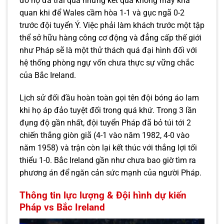
đó họ đã trải qua những kết quả không mấy khả
quan khi để Wales cầm hòa 1-1 và gục ngã 0-2
trước đội tuyển Ý. Việc phải làm khách trước một tập
thể sở hữu hàng công cơ động và đẳng cấp thế giới
như Pháp sẽ là một thử thách quá đại hình đối với
hệ thống phòng ngự vốn chưa thực sự vững chắc
của Bắc Ireland.
Lịch sử đối đầu hoàn toàn gọi tên đội bóng áo lam
khi họ áp đảo tuyệt đối trong quá khứ. Trong 3 lần
đụng độ gần nhất, đội tuyển Pháp đã bỏ túi tới 2
chiến thắng giòn giã (4-1 vào năm 1982, 4-0 vào
năm 1958) và trận còn lại kết thúc với thắng lợi tối
thiểu 1-0. Bắc Ireland gần như chưa bao giờ tìm ra
phương án để ngăn cản sức mạnh của người Pháp.
Thông tin lực lượng & Đội hình dự kiến
Pháp vs Bắc Ireland