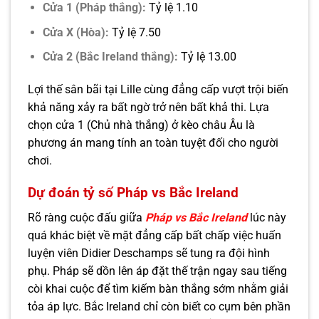
Cửa 1 (Pháp thắng):
Tỷ lệ 1.10
Cửa X (Hòa):
Tỷ lệ 7.50
Cửa 2 (Bắc Ireland thắng):
Tỷ lệ 13.00
Lợi thế sân bãi tại Lille cùng đẳng cấp vượt trội biến
khả năng xảy ra bất ngờ trở nên bất khả thi. Lựa
chọn cửa 1 (Chủ nhà thắng) ở kèo châu Âu là
phương án mang tính an toàn tuyệt đối cho người
chơi.
Dự đoán tỷ số Pháp vs Bắc Ireland
Rõ ràng cuộc đấu giữa
Pháp vs Bắc Ireland
lúc này
quá khác biệt về mặt đẳng cấp bất chấp việc huấn
luyện viên Didier Deschamps sẽ tung ra đội hình
phụ. Pháp sẽ dồn lên áp đặt thế trận ngay sau tiếng
còi khai cuộc để tìm kiếm bàn thắng sớm nhằm giải
tỏa áp lực. Bắc Ireland chỉ còn biết co cụm bên phần