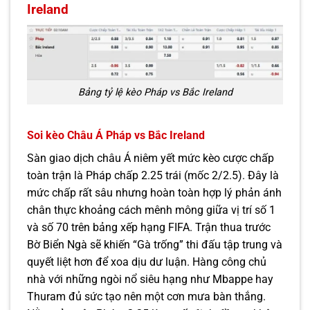
Ireland
Bảng tỷ lệ kèo Pháp vs Bắc Ireland
Soi kèo Châu Á Pháp vs Bắc Ireland
Sàn giao dịch châu Á niêm yết mức kèo cược chấp
toàn trận là Pháp chấp 2.25 trái (mốc 2/2.5). Đây là
mức chấp rất sâu nhưng hoàn toàn hợp lý phản ánh
chân thực khoảng cách mênh mông giữa vị trí số 1
và số 70 trên bảng xếp hạng FIFA. Trận thua trước
Bờ Biển Ngà sẽ khiến “Gà trống” thi đấu tập trung và
quyết liệt hơn để xoa dịu dư luận. Hàng công chủ
nhà với những ngòi nổ siêu hạng như Mbappe hay
Thuram đủ sức tạo nên một cơn mưa bàn thắng.