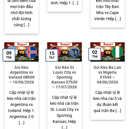
là tâm điểm của
kèo mới nhất
Anh: Hiệp 1: [...]
mọi trận đấu
trận Tây Ban
nhờ đội hình
Nha vs Cape
chất lượng
Verde: Hiệp [...]
cùng [...]
02
09
15
Th6
Th6
Th7
Soi Kèo
Soi Kèo St
Soi Kèo Ba Lan
Argentina vs
Louis City vs
vs Nigeria
Iceland 08h00
Sporting
01h45 –
– 10/06/2026
Kansas 07h30
04/06/2026
– 17/07/2026
Cập nhật tỷ lệ
Cập nhật tỷ lệ
Cập nhật tỷ lệ
kèo nhà cái trận
keo nha cai 5 và
kèo nhà cái trận
Argentina vs
dự đoán kết
St. Louis City vs
Iceland: Hiệp 1:
quả trận Ba [...]
Sporting
Argentina 2-0
Kansas: Hiệp
[...]
[...]