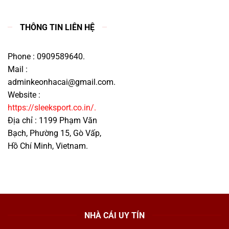
THÔNG TIN LIÊN HỆ
Phone : 0909589640.
Mail :
adminkeonhacai@gmail.com
.
Website :
https://sleeksport.co.in/.
Địa chỉ : 1199 Phạm Văn
Bạch, Phường 15, Gò Vấp,
Hồ Chí Minh, Vietnam.
NHÀ CÁI UY TÍN