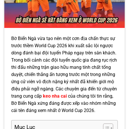
Bờ Biển Ngà vừa tạo nên một cơn địa chấn thực sự
trước thềm World Cup 2026 khi xuất sắc lội ngược
dòng đánh bại đội tuyển Pháp ngay trên sân khách.
Trong bối cảnh các đội tuyển quốc gia đang rục rịch
thi đấu những trận giao hữu mang tính chất tổng
duyệt, chiến thắng ấn tượng trước một trong những
ứng cử viên vô địch nặng ký nhất đã khiến giới mộ
điệu phải ngỡ ngàng. Các chuyên gia đến từ chuyên
trang cung cấp
keo nha cai
của chúng tôi tin rằng,
Bờ Biển Ngà xứng đáng được xếp vào nhóm những
cái tên đáng xem nhất ở World Cup 2026.
Mục Lục