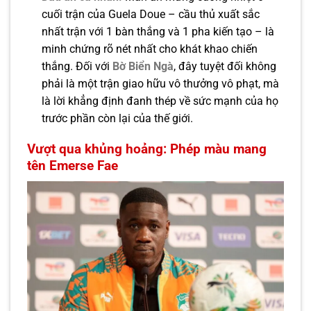
cuối trận của Guela Doue – cầu thủ xuất sắc
nhất trận với 1 bàn thắng và 1 pha kiến tạo – là
minh chứng rõ nét nhất cho khát khao chiến
thắng. Đối với
Bờ Biển Ngà
, đây tuyệt đối không
phải là một trận giao hữu vô thưởng vô phạt, mà
là lời khẳng định đanh thép về sức mạnh của họ
trước phần còn lại của thế giới.
Vượt qua khủng hoảng: Phép màu mang
tên Emerse Fae