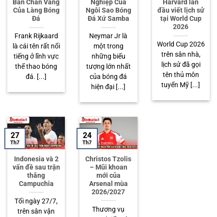
Bàn Chân Vàng
Nghiệp Của
Harvard lần
Của Làng Bóng
Ngôi Sao Bóng
đầu viết lịch sử
Đá
Đá Xứ Samba
tại World Cup
2026
Frank Rijkaard
Neymar Jr là
World Cup 2026
là cái tên rất nổi
một trong
trên sân nhà,
tiếng ở lĩnh vực
những biểu
lịch sử đã gọi
thể thao bóng
tượng lớn nhất
tên thủ môn
đá. [...]
của bóng đá
tuyển Mỹ [...]
hiện đại [...]
24
27
Th7
Th7
Indonesia và 2
Christos Tzolis
vấn đề sau trận
– Mũi khoan
thắng
mới của
Campuchia
Arsenal mùa
2026/2027
Tối ngày 27/7,
Thương vụ
trên sân vận