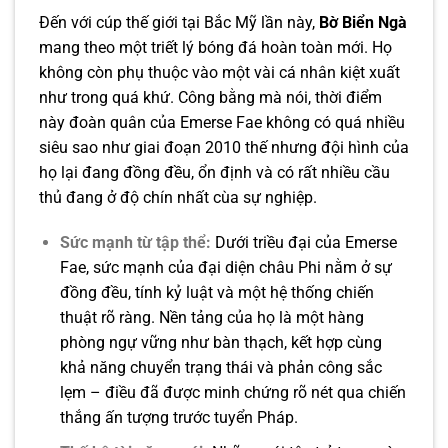
Đến với cúp thế giới tại Bắc Mỹ lần này,
Bờ Biển Ngà
mang theo một triết lý bóng đá hoàn toàn mới. Họ
không còn phụ thuộc vào một vài cá nhân kiệt xuất
như trong quá khứ. Công bằng mà nói, thời điểm
này đoàn quân của Emerse Fae không có quá nhiều
siêu sao như giai đoạn 2010 thế nhưng đội hình của
họ lại đang đồng đều, ổn định và có rất nhiều cầu
thủ đang ở độ chín nhất cùa sự nghiệp.
Sức mạnh từ tập thể:
Dưới triều đại của Emerse
Fae, sức mạnh của đại diện châu Phi nằm ở sự
đồng đều, tính kỷ luật và một hệ thống chiến
thuật rõ ràng. Nền tảng của họ là một hàng
phòng ngự vững như bàn thạch, kết hợp cùng
khả năng chuyển trạng thái và phản công sắc
lẹm – điều đã được minh chứng rõ nét qua chiến
thắng ấn tượng trước tuyển Pháp.