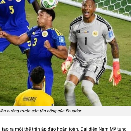
iên cường trước sức tấn công của Ecuador
ã tạo ra một thế trận áp đảo hoàn toàn. Đại diện Nam Mỹ tung