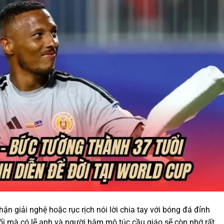
hận giải nghệ hoặc rục rịch nói lời chia tay với bóng đá đỉnh
ối mà có lẽ anh và người hâm mộ túc cầu giáo sẽ còn nhớ rất