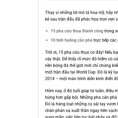
Thay vì những lời mô tả hoa mỹ, hãy 
kê sau trận đấu đã phác họa trọn vẹn s
15 pha cứu thua thành công
trong su
10 tình huống cản phá
trực tiếp các
Trời ơi, 15 pha cứu thua cơ đấy! Nếu bạ
vậy thật. Để thấy rõ mức độ hiếm có của
nền bóng đá thế giới mới chỉ chứng ki
một trận đấu tại World Cup. Đó là kỷ 
2014 – một màn trình diễn kinh điển đã
Hôm nay, ở độ tuổi giáp tứ tuần, điều
hứng hơn gấp bội. Những pha cản phá 
Đó là hàng loạt những cú sải tay vươn
chân phản xạ xuất thần ngay trên vạch 
sung mãn, việc liên tục bật nhảy và đổ 