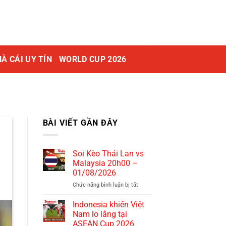
À CÁI UY TÍN
WORLD CUP 2026
BÀI VIẾT GẦN ĐÂY
Soi Kèo Thái Lan vs
Malaysia 20h00 –
01/08/2026
Chức năng bình luận bị tắt
ở
Soi
Kèo
Indonesia khiến Việt
Thái
Nam lo lắng tại
Lan
ASEAN Cup 2026