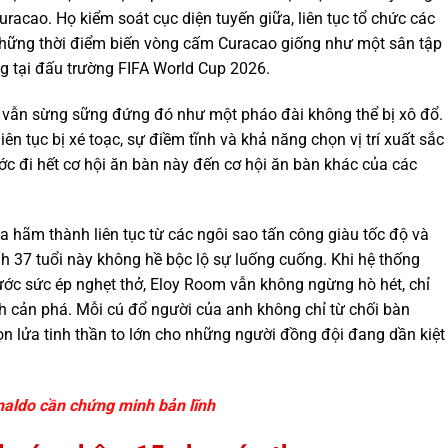
uracao. Họ kiểm soát cục diện tuyến giữa, liên tục tổ chức các
hững thời điểm biến vòng cấm Curacao giống như một sân tập
g tại đấu trường FIFA World Cup 2026.
 vẫn sừng sững đứng đó như một pháo đài không thể bị xô đổ.
 tục bị xé toạc, sự điềm tĩnh và khả năng chọn vị trí xuất sắc
c đi hết cơ hội ăn bàn này đến cơ hội ăn bàn khác của các
 hãm thành liên tục từ các ngôi sao tấn công giàu tốc độ và
h 37 tuổi này không hề bộc lộ sự luống cuống. Khi hệ thống
ước sức ép nghẹt thở, Eloy Room vẫn không ngừng hò hét, chỉ
nh cản phá. Mỗi cú đổ người của anh không chỉ từ chối bàn
 lửa tinh thần to lớn cho những người đồng đội đang dần kiệt
naldo cần chứng minh bản lĩnh