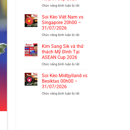
vs
Chức năng bình luận bị tắt
ở
Malaysia
Indonesia
20h00
khiến
–
Soi Kèo Việt Nam vs
Việt
01/08/2026
Singapore 20h00 –
Nam
31/07/2026
lo
Chức năng bình luận bị tắt
ở
lắng
Soi
tại
Kèo
ASEAN
Kim Sang Sik và thử
Việt
Cup
thách Mỹ Đình Tại
Nam
2026
ASEAN Cup 2026
vs
Chức năng bình luận bị tắt
ở
Singapore
Kim
20h00
Sang
–
Soi Kèo Midtjylland vs
Sik
31/07/2026
Besiktas 00h00 –
và
31/07/2026
thử
Chức năng bình luận bị tắt
ở
thách
Soi
Mỹ
Kèo
Đình
Midtjylland
Tại
vs
ASEAN
Besiktas
Cup
00h00
2026
–