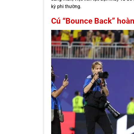
kỳ phi thường.
Cú “Bounce Back” hoàn