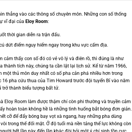
nhìn thẳng vào các thông số chuyên môn. Những con số thống
ự vĩ đại của
Eloy Room
:
ốt thời gian diễn ra trận đấu.
 cú dứt điểm nguy hiểm ngay trong khu vực cấm địa.
n cảm thấy con số đó có vẻ vô lý và điên rồ, thì đúng là như
 thành tích này, chúng ta cần lật lại lịch sử. Kể từ năm 1966,
ến một thủ môn duy nhất có số pha cản phá nhiều hơn trong
lục 16 pha cứu thua của Tim Howard trước đội tuyển Bỉ vào năm
 trở thành biểu tượng bất tử.
 mà
Eloy Room
làm được thậm chí còn phi thường và truyền cảm
ấy hoàn toàn không hề là những tình huống bắt bóng đơn giản.
 hết cỡ để đẩy bóng bay vọt xà ngang, hay những pha dùng
vôi trong thế đối mặt. Ở độ tuổi mà nền tảng thể lực không còn
người hết lần này đến lần khác đòi hỏi một ý chí sinh tồn cực