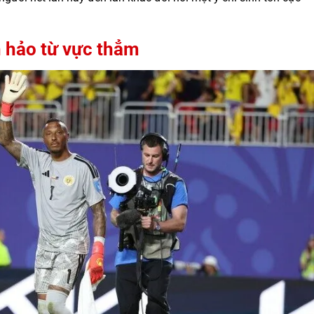
 hảo từ vực thẳm