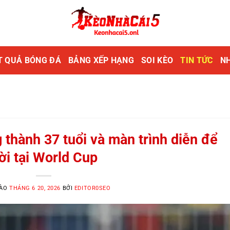
T QUẢ BÓNG ĐÁ
BẢNG XẾP HẠNG
SOI KÈO
TIN TỨC
NH
thành 37 tuổi và màn trình diễn để
ời tại World Cup
VÀO
THÁNG 6 20, 2026
BỞI
EDITOR0SEO