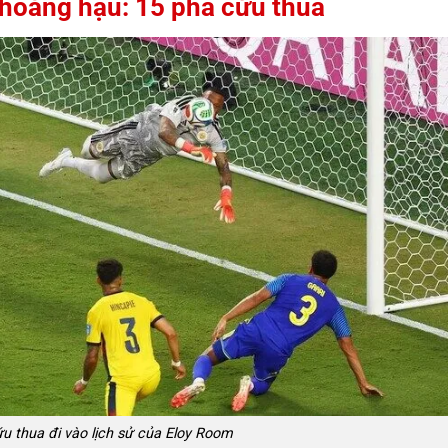
khoáng hậu: 15 pha cứu thua
u thua đi vào lịch sử của Eloy Room