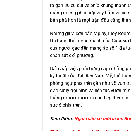
ra gần 30 cú sút về phía khung thành C
mảng miếng phối hợp vây hãm và có n
bắn phá hơn là một trận đấu căng thẳn
Nhưng giữa cơn bão táp ấy, Eloy Room
Dù hàng thủ mỏng manh của Curacao liên
của người gác đền mang áo số 1 đã tướ
chân sút đối phương.
Bất chấp việc phải hứng chịu những pha
kỹ thuật của đại diện Nam Mỹ, thủ thàn
phòng ngự phía trên gần như vỡ vụn tr
đạo cự ly đội hình và liên tục vươn mì
thắng mười mươi mà còn tiếp thêm ngọn
sức ở phía trên.
Xem thêm:
Ngoài sân cỏ mới là lúc Ro