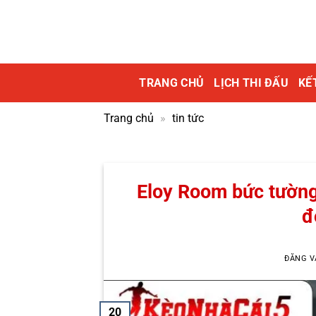
Bỏ
qua
nội
dung
TRANG CHỦ
LỊCH THI ĐẤU
KẾ
Trang chủ
»
tin tức
Eloy Room bức tường 
đ
ĐĂNG 
20