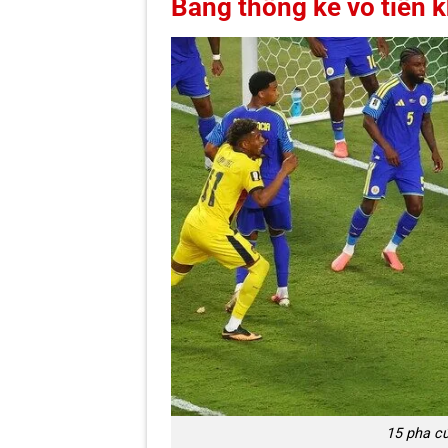
Bảng thống kê vô tiền 
15 pha cứ