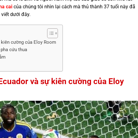
ha cai
của chúng tôi nhìn lại cách mà thủ thành 37 tuổi này đã
viết dưới đây.
ự kiên cường của Eloy Room
 pha cứu thua
hẳm
Ecuador và sự kiên cường của Eloy