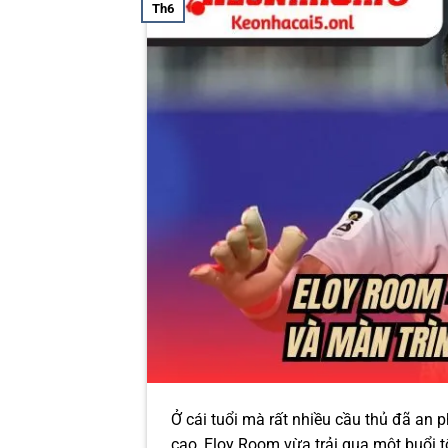
Th6
Ở cái tuổi mà rất nhiều cầu thủ đã an p
cao, Eloy Room vừa trải qua một buổi t