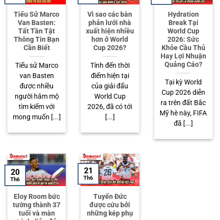
Tiểu Sử Marco
Vì sao các bàn
Hydration
Van Basten:
phản lưới nhà
Break Tại
Tất Tần Tật
xuất hiện nhiều
World Cup
Thông Tin Bạn
hơn ở World
2026: Sức
Cần Biết
Cup 2026?
Khỏe Cầu Thủ
Hay Lợi Nhuận
Quảng Cáo?
Tiểu sử Marco
Tính đến thời
van Basten
điểm hiện tại
Tại kỳ World
được nhiều
của giải đấu
Cup 2026 diễn
người hâm mộ
World Cup
ra trên đất Bắc
tìm kiếm với
2026, đã có tới
Mỹ hè này, FIFA
mong muốn [...]
[...]
đã [...]
21
20
Th6
Th6
Eloy Room bức
Tuyển Đức
tường thành 37
được cứu bởi
tuổi và màn
những kép phụ