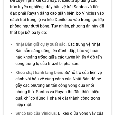
Để xuyên phá kết cấu này, Ancelotti áp dụng cấu
trúc tuyến nghiêng: đẩy hậu vệ trái Santos và tiền
đạo phải Rayan dâng cao giãn biên, bó Vinicius vào
nách trái trung lộ và kéo Danilo bó vào trong tạo lớp
phòng ngự dưới bóng. Tuy nhiên, phương án này đã
thất bại bởi ba lý do:
Nhật Bản giữ cự ly xuất sắc:
Các trung vệ Nhật
Bản sẵn sàng dâng lên đánh dập, bảo vệ hoàn
hảo khoảng trống giữa các tuyến khiến ý đồ tấn
công trung lộ của Brazil bị phá sản.
Khóa chặt hành lang biên:
Sự hỗ trợ của tiền vệ
cánh với hậu vệ cùng cánh của Nhật Bản đã bẻ
gãy các phương án tấn công vòng qua khối
phòng thủ. Santos và Rayan thi đấu thiếu hiệu
quả, chỉ có đúng 1 pha rê dắt thành công trong
hiệp một.
Sự cô lập của Vinicius:
Bị kẹp giữa vòng vây của