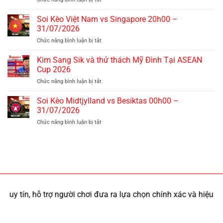
vs
Indonesia
Malaysia
khiến
Soi Kèo Việt Nam vs Singapore 20h00 –
20h00
Việt
–
31/07/2026
Nam
01/08/2026
Chức năng bình luận bị tắt
ở
lo
Soi
lắng
Kèo
Kim Sang Sik và thử thách Mỹ Đình Tại ASEAN
tại
Việt
ASEAN
Cup 2026
Nam
Cup
Chức năng bình luận bị tắt
ở
vs
2026
Kim
Singapore
Sang
Soi Kèo Midtjylland vs Besiktas 00h00 –
20h00
Sik
–
31/07/2026
và
31/07/2026
Chức năng bình luận bị tắt
ở
thử
Soi
thách
Kèo
Mỹ
Midtjylland
Đình
vs
Tại
Besiktas
ASEAN
00h00
Cup
–
2026
31/07/2026
hỗ trợ người chơi đưa ra lựa chọn chính xác và hiệu quả.