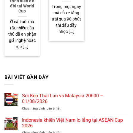
trình diễn để
đời tại World
Trong một ngày
Cup
mà cỗ xe tăng
trải qua 90 phút
Ở cái tuổi mà
thi đấu đầy
rất nhiều cầu
nhọc [...]
thủ đã an phận
giải nghệ hoặc
rục [...]
BÀI VIẾT GẦN ĐÂY
Soi Kèo Thái Lan vs Malaysia 20h00 –
01/08/2026
Chức năng bình luận bị tắt
ở
Soi
Kèo
Indonesia khiến Việt Nam lo lắng tại ASEAN Cup
Thái
2026
Lan
Chức năng bình luận bị tắt
ở