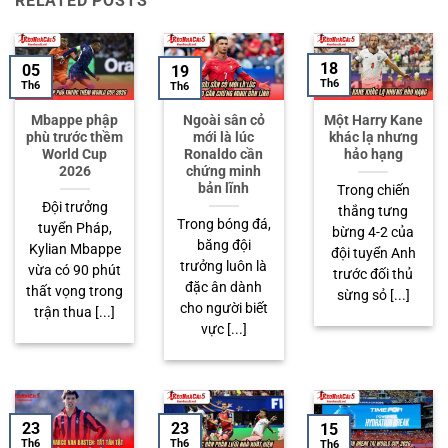
RELATED POSTS
18
05
19
Th6
Th6
Th6
Mbappe phập
Ngoài sân cỏ
Một Harry Kane
phù trước thềm
mới là lúc
khác lạ nhưng
World Cup
Ronaldo cần
hảo hạng
2026
chứng minh
bản lĩnh
Trong chiến
Đội trưởng
thắng tưng
Trong bóng đá,
tuyển Pháp,
bừng 4-2 của
băng đội
Kylian Mbappe
đội tuyển Anh
trưởng luôn là
vừa có 90 phút
trước đối thủ
đặc ân dành
thất vọng trong
sừng sỏ [...]
cho người biết
trận thua [...]
vực [...]
23
23
15
Th6
Th6
Th6