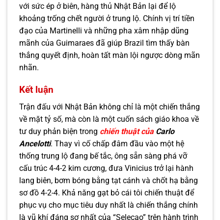
với sức ép ở biên, hàng thủ Nhật Bản lại để lộ
khoảng trống chết người ở trung lộ. Chính vị trí tiền
đạo của Martinelli và những pha xâm nhập dũng
mãnh của Guimaraes đã giúp Brazil tìm thấy bàn
thắng quyết định, hoàn tất màn lội ngược dòng mãn
nhãn.
Kết luận
Trận đấu với Nhật Bản không chỉ là một chiến thắng
về mặt tỷ số, mà còn là một cuốn sách giáo khoa về
tư duy phản biện trong
chiến thuật của
Carlo
Ancelotti
. Thay vì cố chấp đâm đầu vào một hệ
thống trung lộ đang bế tắc, ông sẵn sàng phá vỡ
cấu trúc 4-4-2 kim cương, đưa Vinicius trở lại hành
lang biên, bơm bóng bằng tạt cánh và chốt hạ bằng
sơ đồ 4-2-4. Khả năng gạt bỏ cái tôi chiến thuật để
phục vụ cho mục tiêu duy nhất là chiến thắng chính
là vũ khí đáng sợ nhất của “Selecao” trên hành trình