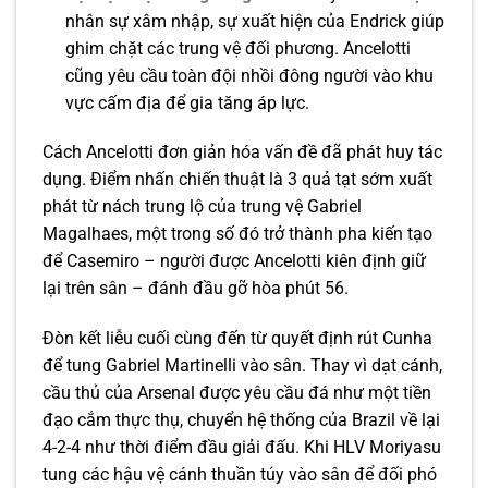
nhân sự xâm nhập, sự xuất hiện của Endrick giúp
ghim chặt các trung vệ đối phương. Ancelotti
cũng yêu cầu toàn đội nhồi đông người vào khu
vực cấm địa để gia tăng áp lực.
Cách Ancelotti đơn giản hóa vấn đề đã phát huy tác
dụng. Điểm nhấn chiến thuật là 3 quả tạt sớm xuất
phát từ nách trung lộ của trung vệ Gabriel
Magalhaes, một trong số đó trở thành pha kiến tạo
để Casemiro – người được Ancelotti kiên định giữ
lại trên sân – đánh đầu gỡ hòa phút 56.
Đòn kết liễu cuối cùng đến từ quyết định rút Cunha
để tung Gabriel Martinelli vào sân. Thay vì dạt cánh,
cầu thủ của Arsenal được yêu cầu đá như một tiền
đạo cắm thực thụ, chuyển hệ thống của Brazil về lại
4-2-4 như thời điểm đầu giải đấu. Khi HLV Moriyasu
tung các hậu vệ cánh thuần túy vào sân để đối phó