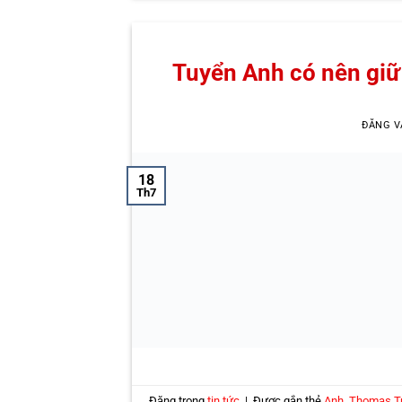
Tuyển Anh có nên gi
ĐĂNG 
18
Th7
Đăng trong
tin tức
|
Được gắn thẻ
Anh
,
Thomas T