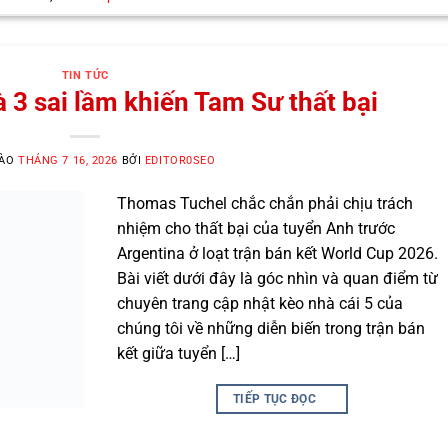
TIN TỨC
3 sai lầm khiến Tam Sư thất bại
VÀO
THÁNG 7 16, 2026
BỞI
EDITOR0SEO
Thomas Tuchel chắc chắn phải chịu trách
nhiệm cho thất bại của tuyển Anh trước
Argentina ở loạt trận bán kết World Cup 2026.
Bài viết dưới đây là góc nhìn và quan điểm từ
chuyên trang cập nhật kèo nhà cái 5 của
chúng tôi về những diễn biến trong trận bán
kết giữa tuyển […]
TIẾP TỤC ĐỌC
→