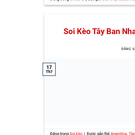
Soi Kèo Tây Ban Nh
ĐĂNG 
17
Th7
Đăng trong
Soi kèo
|
Được gắn thẻ
Argentina
,
Tây