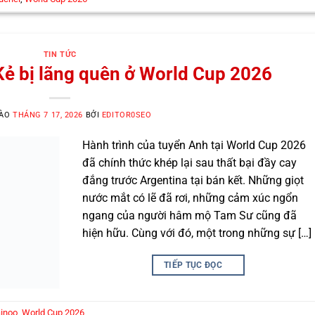
TIN TỨC
ẻ bị lãng quên ở World Cup 2026
VÀO
THÁNG 7 17, 2026
BỞI
EDITOR0SEO
Hành trình của tuyển Anh tại World Cup 2026
đã chính thức khép lại sau thất bại đầy cay
đắng trước Argentina tại bán kết. Những giọt
nước mắt có lẽ đã rơi, những cảm xúc ngổn
ngang của người hâm mộ Tam Sư cũng đã
hiện hữu. Cùng với đó, một trong những sự […]
TIẾP TỤC ĐỌC
→
inoo
,
World Cup 2026