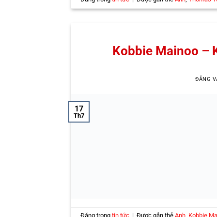
Kobbie Mainoo – K
ĐĂNG 
17
Th7
Đăng trong
tin tức
|
Được gắn thẻ
Anh
,
Kobbie Ma