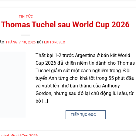
TIN TỨC
ữ Thomas Tuchel sau World Cup 2026
VÀO
THÁNG 7 18, 2026
BỞI
EDITOR0SEO
Thất bại 1-2 trước Argentina ở bán kết World
Cup 2026 đã khiến niềm tin dành cho Thomas
Tuchel giảm sút một cách nghiêm trọng. Đội
tuyển Anh từng chơi khá tốt trong 55 phút đầu
và vượt lên nhờ bàn thắng của Anthony
Gordon, nhưng sau đó lại chủ động lùi sâu, từ
bỏ […]
TIẾP TỤC ĐỌC
→
uchel
,
World Cup 2026