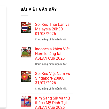
BÀI VIẾT GẦN ĐÂY
Soi Kèo Thái Lan vs
Malaysia 20h00 –
01/08/2026
Chức năng bình luận bị tắt
ở
Soi
Kèo
Indonesia khiến Việt
Thái
Nam lo lắng tại
Lan
ASEAN Cup 2026
vs
Chức năng bình luận bị tắt
ở
Malaysia
Indonesia
20h00
khiến
–
Soi Kèo Việt Nam vs
Việt
01/08/2026
Singapore 20h00 –
Nam
31/07/2026
lo
Chức năng bình luận bị tắt
ở
lắng
Soi
tại
Kèo
ASEAN
Kim Sang Sik và thử
Việt
Cup
thách Mỹ Đình Tại
Nam
2026
ASEAN Cup 2026