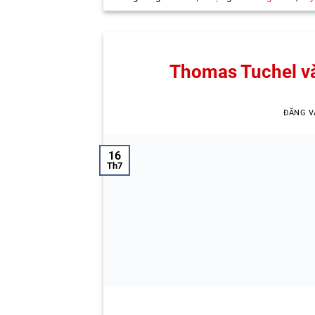
Thomas Tuchel và 
ĐĂNG 
16
Th7