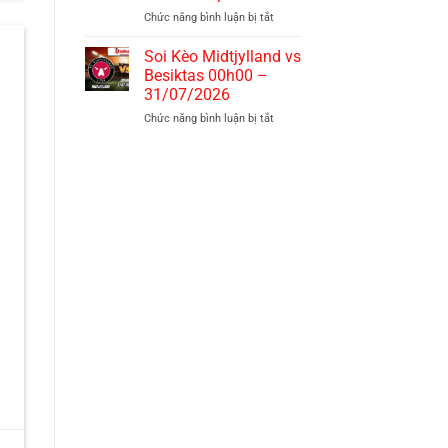
vs
Chức năng bình luận bị tắt
ở
Singapore
Kim
20h00
Sang
–
Soi Kèo Midtjylland vs
Sik
31/07/2026
Besiktas 00h00 –
và
31/07/2026
thử
Chức năng bình luận bị tắt
ở
thách
Soi
Mỹ
Kèo
Đình
Midtjylland
Tại
vs
ASEAN
Besiktas
Cup
00h00
2026
–
31/07/2026