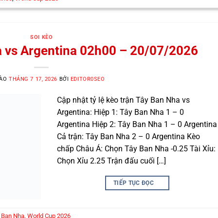
SOI KÈO
a vs Argentina 02h00 – 20/07/2026
VÀO
THÁNG 7 17, 2026
BỞI
EDITOR0SEO
Cập nhật tỷ lệ kèo trận Tây Ban Nha vs
Argentina: Hiệp 1: Tây Ban Nha 1 – 0
Argentina Hiệp 2: Tây Ban Nha 1 – 0 Argentina
Cả trận: Tây Ban Nha 2 – 0 Argentina Kèo
chấp Châu Á: Chọn Tây Ban Nha -0.25 Tài Xỉu:
Chọn Xỉu 2.25 Trận đấu cuối […]
TIẾP TỤC ĐỌC
→
 Ban Nha
,
World Cup 2026