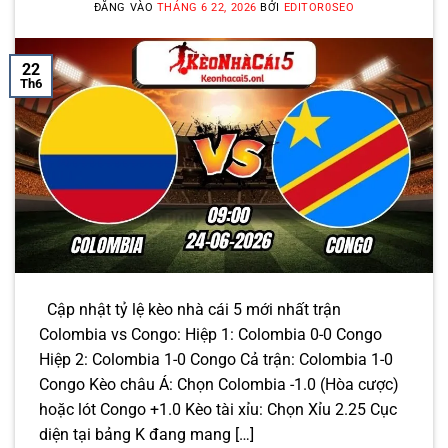
ĐĂNG VÀO
THÁNG 6 22, 2026
BỞI
EDITOR0SEO
22
Th6
Cập nhật tỷ lệ kèo nhà cái 5 mới nhất trận
Colombia vs Congo: Hiệp 1: Colombia 0-0 Congo
Hiệp 2: Colombia 1-0 Congo Cả trận: Colombia 1-0
Congo Kèo châu Á: Chọn Colombia -1.0 (Hòa cược)
hoặc lót Congo +1.0 Kèo tài xỉu: Chọn Xỉu 2.25 Cục
diện tại bảng K đang mang […]