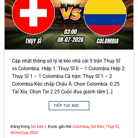
Cập nhật thông số tỷ lệ kèo nhà cái 5 trận Thụy Sĩ
vs Colombia: Hiệp 1: Thụy Sĩ 0 – 1 Colombia Hiệp 2:
Thụy Sĩ 1 – 1 Colombia Cả trận: Thụy Sĩ 1 – 2
Colombia Kèo chấp Châu Á: Chọn Colombia -0.25
Tài Xỉu: Chọn Tài 2.25 Cuộc đua giành tấm […]
TIẾP TỤC ĐỌC
→
Đăng trong
Soi kèo
|
Được gắn thẻ
Colombia
,
Soi Kèo
,
Thụy Sĩ
,
World Cup 2026