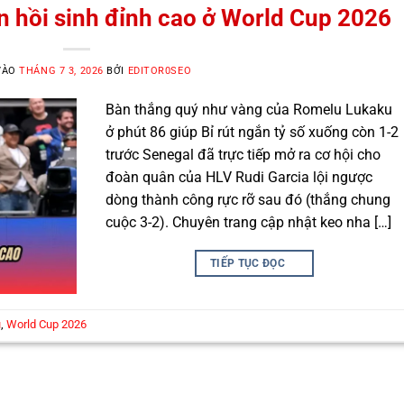
 hồi sinh đỉnh cao ở World Cup 2026
VÀO
THÁNG 7 3, 2026
BỞI
EDITOR0SEO
Bàn thắng quý như vàng của Romelu Lukaku
ở phút 86 giúp Bỉ rút ngắn tỷ số xuống còn 1-2
trước Senegal đã trực tiếp mở ra cơ hội cho
đoàn quân của HLV Rudi Garcia lội ngược
dòng thành công rực rỡ sau đó (thắng chung
cuộc 3-2). Chuyên trang cập nhật keo nha […]
TIẾP TỤC ĐỌC
→
u
,
World Cup 2026