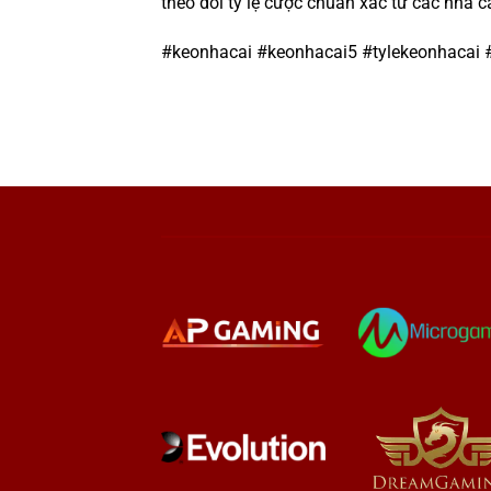
theo dõi tỷ lệ cược chuẩn xác từ các nhà cá
#keonhacai #keonhacai5 #tylekeonhacai 