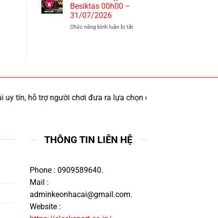
Sik
31/07/2026
Besiktas 00h00 –
và
31/07/2026
thử
Chức năng bình luận bị tắt
ở
thách
Soi
Mỹ
Kèo
Đình
Midtjylland
Tại
vs
ASEAN
Besiktas
Cup
00h00
2026
–
31/07/2026
tín, hỗ trợ người chơi đưa ra lựa chọn chính xác và hiệu quả.
THÔNG TIN LIÊN HỆ
Phone : 0909589640.
Mail :
adminkeonhacai@gmail.com
.
Website :