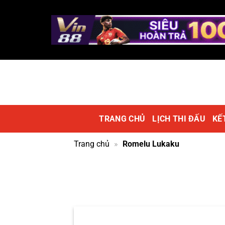
Bỏ
qua
nội
dung
TRANG CHỦ
LỊCH THI ĐẤU
KẾ
Trang chủ
»
Romelu Lukaku