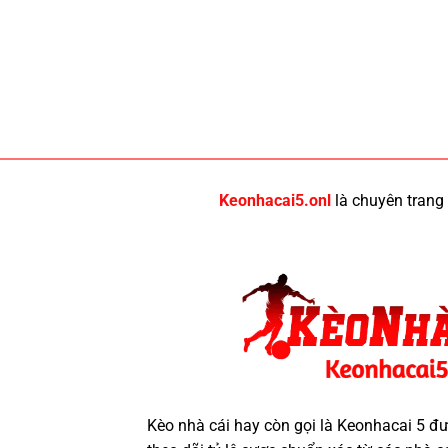
Keonhacai5.onl
là chuyên trang soi k
Kèo nhà cái hay còn gọi là Keonhacai 5 đư