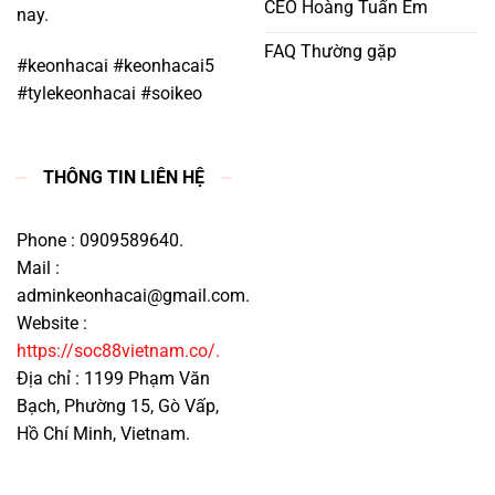
CEO Hoàng Tuấn Em
nay.
FAQ Thường gặp
#keonhacai #keonhacai5
#tylekeonhacai #soikeo
THÔNG TIN LIÊN HỆ
Phone : 0909589640.
Mail :
adminkeonhacai@gmail.com
.
Website :
https://soc88vietnam.co/.
Địa chỉ : 1199 Phạm Văn
Bạch, Phường 15, Gò Vấp,
Hồ Chí Minh, Vietnam.