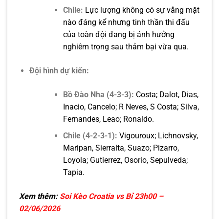
Chile:
Lực lượng không có sự vắng mặt
nào đáng kể nhưng tinh thần thi đấu
của toàn đội đang bị ảnh hưởng
nghiêm trọng sau thảm bại vừa qua.
Đội hình dự kiến:
Bồ Đào Nha (4-3-3):
Costa; Dalot, Dias,
Inacio, Cancelo; R Neves, S Costa; Silva,
Fernandes, Leao; Ronaldo.
Chile (4-2-3-1):
Vigouroux; Lichnovsky,
Maripan, Sierralta, Suazo; Pizarro,
Loyola; Gutierrez, Osorio, Sepulveda;
Tapia.
Xem thêm:
Soi Kèo Croatia vs Bỉ 23h00 –
02/06/2026