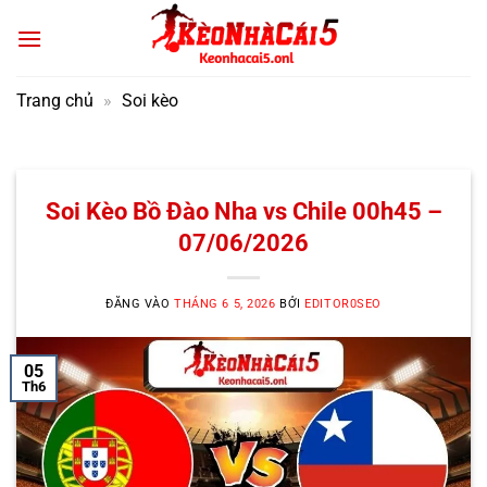
Bỏ
qua
nội
dung
Trang chủ
»
Soi kèo
Soi Kèo Bồ Đào Nha vs Chile 00h45 –
07/06/2026
ĐĂNG VÀO
THÁNG 6 5, 2026
BỞI
EDITOR0SEO
05
Th6