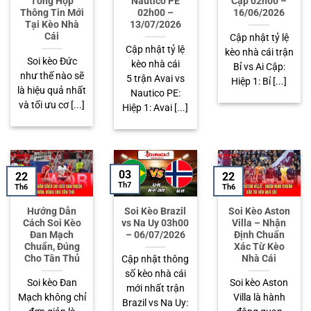
Tổng Hợp
Nautico PE
Cập 02h00 –
Thông Tin Mới
02h00 –
16/06/2026
Tại Kèo Nhà
13/07/2026
Cái
Cập nhật tỷ lệ
Cập nhật tỷ lệ
kèo nhà cái trận
Soi kèo Đức
kèo nhà cái
Bỉ vs Ai Cập:
như thế nào sẽ
5 trận Avai vs
Hiệp 1: Bỉ [...]
là hiệu quả nhất
Nautico PE:
và tối ưu cơ [...]
Hiệp 1: Avai [...]
03
22
22
Th7
Th6
Th6
Hướng Dẫn
Soi Kèo Brazil
Soi Kèo Aston
Cách Soi Kèo
vs Na Uy 03h00
Villa – Nhận
Đan Mạch
– 06/07/2026
Định Chuẩn
Chuẩn, Đúng
Xác Từ Kèo
Cho Tân Thủ
Nhà Cái
Cập nhật thông
số kèo nhà cái
Soi kèo Đan
Soi kèo Aston
mới nhất trận
Mạch không chỉ
Villa là hành
Brazil vs Na Uy: