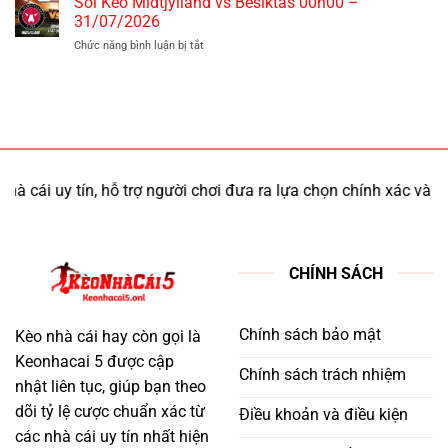
Soi Kèo Midtjylland vs Besiktas 00h00 –
20h00
Sik
–
31/07/2026
và
31/07/2026
Chức năng bình luận bị tắt
ở
thử
Soi
thách
Kèo
Mỹ
Midtjylland
Đình
vs
Tại
Besiktas
ASEAN
00h00
Cup
–
2026
31/07/2026
tín, hỗ trợ người chơi đưa ra lựa chọn chính xác và hiệu quả.
CHÍNH SÁCH
Chính sách bảo mật
Kèo nhà cái hay còn gọi là
Keonhacai 5 được cập
Chính sách trách nhiệm
nhật liên tục, giúp bạn theo
dõi tỷ lệ cược chuẩn xác từ
Điều khoản và điều kiện
các nhà cái uy tín nhất hiện