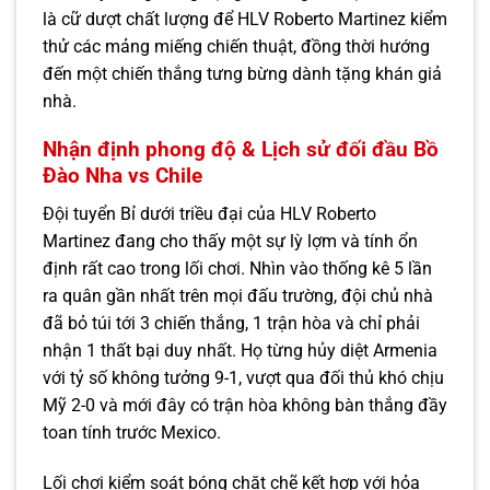
là cữ dượt chất lượng để HLV Roberto Martinez kiểm
thử các mảng miếng chiến thuật, đồng thời hướng
đến một chiến thắng tưng bừng dành tặng khán giả
nhà.
Nhận định phong độ & Lịch sử đối đầu Bồ
Đào Nha vs Chile
Đội tuyển Bỉ dưới triều đại của HLV Roberto
Martinez đang cho thấy một sự lỳ lợm và tính ổn
định rất cao trong lối chơi. Nhìn vào thống kê 5 lần
ra quân gần nhất trên mọi đấu trường, đội chủ nhà
đã bỏ túi tới 3 chiến thắng, 1 trận hòa và chỉ phải
nhận 1 thất bại duy nhất. Họ từng hủy diệt Armenia
với tỷ số không tưởng 9-1, vượt qua đối thủ khó chịu
Mỹ 2-0 và mới đây có trận hòa không bàn thắng đầy
toan tính trước Mexico.
Lối chơi kiểm soát bóng chặt chẽ kết hợp với hỏa