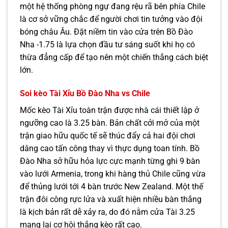
một hệ thống phòng ngự đang rệu rã bên phía Chile
là cơ sở vững chắc để người chơi tin tưởng vào đội
bóng châu Âu. Đặt niềm tin vào cửa trên Bồ Đào
Nha -1.75 là lựa chọn đầu tư sáng suốt khi họ có
thừa đẳng cấp để tạo nên một chiến thắng cách biệt
lớn.
Soi kèo Tài Xỉu Bồ Đào Nha vs Chile
Mốc kèo Tài Xỉu toàn trận được nhà cái thiết lập ở
ngưỡng cao là 3.25 bàn. Bản chất cởi mở của một
trận giao hữu quốc tế sẽ thúc đẩy cả hai đội chơi
dâng cao tấn công thay vì thực dụng toan tính. Bồ
Đào Nha sở hữu hỏa lực cực mạnh từng ghi 9 bàn
vào lưới Armenia, trong khi hàng thủ Chile cũng vừa
để thủng lưới tới 4 bàn trước New Zealand. Một thế
trận đôi công rực lửa và xuất hiện nhiều bàn thắng
là kịch bản rất dễ xảy ra, do đó nằm cửa Tài 3.25
mang lại cơ hội thắng kèo rất cao.