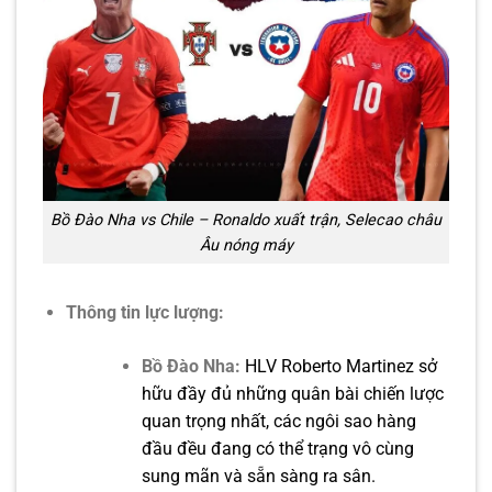
Bồ Đào Nha vs Chile – Ronaldo xuất trận, Selecao châu
Âu nóng máy
Thông tin lực lượng:
Bồ Đào Nha:
HLV Roberto Martinez sở
hữu đầy đủ những quân bài chiến lược
quan trọng nhất, các ngôi sao hàng
đầu đều đang có thể trạng vô cùng
sung mãn và sẵn sàng ra sân.