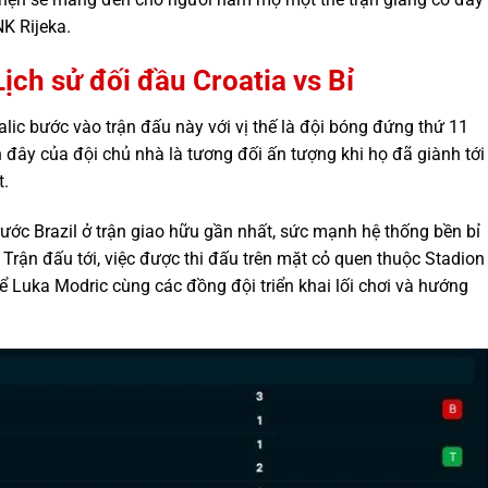
NK Rijeka.
ch sử đối đầu Croatia vs Bỉ
lic bước vào trận đấu này với vị thế là đội bóng đứng thứ 11
 đây của đội chủ nhà là tương đối ấn tượng khi họ đã giành tới
t.
trước Brazil ở trận giao hữu gần nhất, sức mạnh hệ thống bền bỉ
 Trận đấu tới, việc được thi đấu trên mặt cỏ quen thuộc Stadion
 Luka Modric cùng các đồng đội triển khai lối chơi và hướng