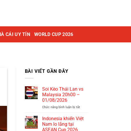
À CÁI UY TÍN
WORLD CUP 2026
BÀI VIẾT GẦN ĐÂY
Soi Kèo Thái Lan vs
Malaysia 20h00 –
01/08/2026
Chức năng bình luận bị tắt
ở
Soi
Kèo
Indonesia khiến Việt
Thái
Nam lo lắng tại
Lan
ASEAN Cup 2026