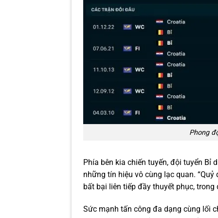
Phong độ 
Phía bên kia chiến tuyến, đội tuyển Bỉ
những tín hiệu vô cùng lạc quan. “Quỷ đ
bất bại liên tiếp đầy thuyết phục, tron
Sức mạnh tấn công đa dạng cùng lối ch