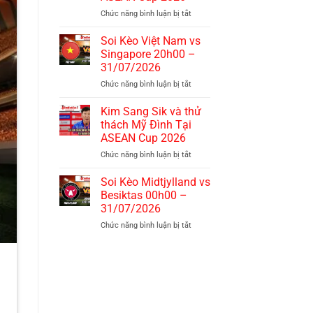
vs
Chức năng bình luận bị tắt
ở
Malaysia
Indonesia
20h00
khiến
–
Soi Kèo Việt Nam vs
Việt
01/08/2026
Singapore 20h00 –
Nam
31/07/2026
lo
Chức năng bình luận bị tắt
ở
lắng
Soi
tại
Kèo
ASEAN
Kim Sang Sik và thử
Việt
Cup
thách Mỹ Đình Tại
Nam
2026
ASEAN Cup 2026
vs
Chức năng bình luận bị tắt
ở
Singapore
Kim
20h00
Sang
–
Soi Kèo Midtjylland vs
Sik
31/07/2026
Besiktas 00h00 –
và
31/07/2026
thử
Chức năng bình luận bị tắt
ở
thách
Soi
Mỹ
Kèo
Đình
Midtjylland
Tại
vs
ASEAN
Besiktas
Cup
00h00
2026
–