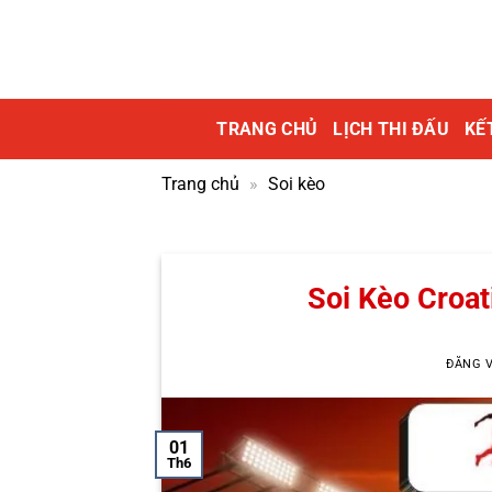
Bỏ
qua
nội
dung
TRANG CHỦ
LỊCH THI ĐẤU
KẾ
Trang chủ
»
Soi kèo
Soi Kèo Croat
ĐĂNG 
01
Th6