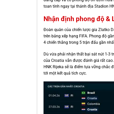
toan tính ngay tại thánh địa Stadion H
Nhận định phong độ & Lị
Đoàn quân của chiến lược gia Zlatko Da
trên bảng xếp hạng FIFA. Phong độ gần
4 chiến thắng trong 5 trận đấu gần nhấ
Dù vừa phải nhận thất bại sát nút 1-3 
của Croatia vẫn được đánh giá rất cao.
HNK Rijeka sẽ là điểm tựa vững chắc để
tới một kết quả tích cực.