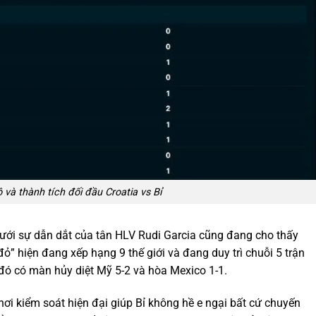
và thành tích đối đầu Croatia vs Bỉ
 dưới sự dẫn dắt của tân HLV Rudi Garcia cũng đang cho thấy
ỏ” hiện đang xếp hạng 9 thế giới và đang duy trì chuỗi 5 trận
g đó có màn hủy diệt Mỹ 5-2 và hòa Mexico 1-1.
ơi kiểm soát hiện đại giúp Bỉ không hề e ngại bất cứ chuyến