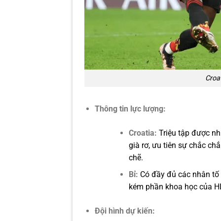
Croat
Thông tin lực lượng:
Croatia:
Triệu tập được nhữ
già rơ, ưu tiên sự chắc ch
chẽ.
Bỉ:
Có đầy đủ các nhân tố 
kém phần khoa học của HLV
Đội hình dự kiến: