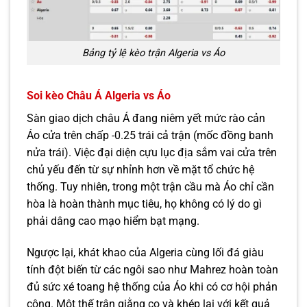
Bảng tỷ lệ kèo trận Algeria vs Áo
Soi kèo Châu Á Algeria vs Áo
Sàn giao dịch châu Á đang niêm yết mức rào cản
Áo cửa trên chấp -0.25 trái cả trận (mốc đồng banh
nửa trái). Việc đại diện cựu lục địa sắm vai cửa trên
chủ yếu đến từ sự nhỉnh hơn về mặt tổ chức hệ
thống. Tuy nhiên, trong một trận cầu mà Áo chỉ cần
hòa là hoàn thành mục tiêu, họ không có lý do gì
phải dâng cao mạo hiểm bạt mạng.
Ngược lại, khát khao của Algeria cùng lối đá giàu
tính đột biến từ các ngôi sao như Mahrez hoàn toàn
đủ sức xé toang hệ thống của Áo khi có cơ hội phản
công. Một thế trận giằng co và khép lại với kết quả