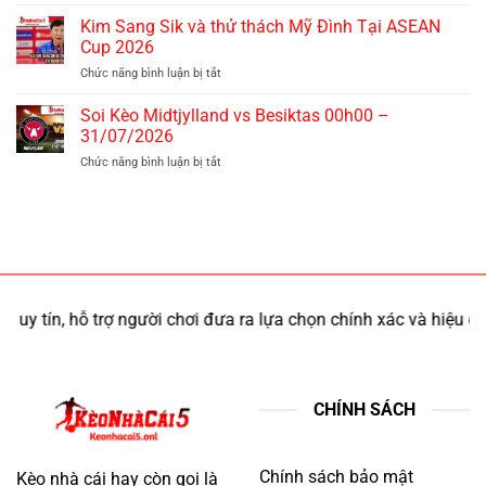
Soi
lắng
Kèo
Kim Sang Sik và thử thách Mỹ Đình Tại ASEAN
tại
Việt
ASEAN
Cup 2026
Nam
Cup
Chức năng bình luận bị tắt
ở
vs
2026
Kim
Singapore
Sang
Soi Kèo Midtjylland vs Besiktas 00h00 –
20h00
Sik
–
31/07/2026
và
31/07/2026
Chức năng bình luận bị tắt
ở
thử
Soi
thách
Kèo
Mỹ
Midtjylland
Đình
vs
Tại
Besiktas
ASEAN
00h00
Cup
–
2026
31/07/2026
 hỗ trợ người chơi đưa ra lựa chọn chính xác và hiệu quả.
CHÍNH SÁCH
Chính sách bảo mật
Kèo nhà cái hay còn gọi là