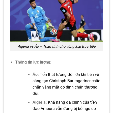
Algeria vs Áo – Toan tính cho vòng loại trực tiếp
Thông tin lực lượng:
Áo:
Tổn thất tương đối lớn khi tiền vệ
sáng tạo Christoph Baumgartner chắc
chắn vắng mặt do dính chấn thương
đùi.
Algeria:
Khả năng đá chính của tiền
đạo Amoura vẫn đang bị bỏ ngỏ do