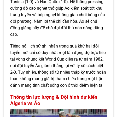
Tunisia (1-0) và Hàn Quốc (1-0). Hệ thống pressing
cường độ cao nghẹt thở giúp Áo kiểm soát tốt khu
trung tuyến và bóp nghẹt không gian chơi bóng của
đối phương. Nắm lợi thế chỉ cần hòa, Áo sẽ chủ
động giăng bẫy để chờ đợi đối thủ nôn nóng dâng
cao.
Tiếng nói lịch sử ghi nhận trong quá khứ hai đội
tuyển mới chỉ có duy nhất một lần đụng độ trực tiếp
tại vòng chung kết World Cup diễn ra từ năm 1982,
nơi đội tuyển Áo giành thắng lợi với tỷ số cách biệt
2-0. Tuy nhiên, thông số từ nhiều thập kỷ trước hoàn
toàn không mang giá trị tham chiếu trong một trận
đánh mang tính chất sống còn ở thời điểm hiện tại.
Thông tin lực lượng & Đội hình dự kiến
Algeria vs Áo