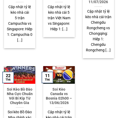
11/07/2026
Cập nhật tỷ lệ
Cập nhật tỷ lệ
Cập nhật tỷ lệ
kèo nhà cái
kèo nhà cái 5
kèo nhà cái trận
5 trận
trận Việt Nam
Chengdu
Campuchia vs
vs Singapore:
Rongcheng vs
Singapore: Hiệp
Hiệp 1: [...]
Chongqing:
1: Campuchia 0
Hiệp 1:
[...]
Chengdu
Rongcheng [...]
22
11
Th6
Th6
Soi Kèo Bồ Đào
Soi Kèo
Nha Cực Chuẩn
Canada vs
Với Bí Kíp Từ
Bosnia 02h00 –
Chuyên Gia
13/06/2026
Soi kèo Bồ Đào
Cập nhật tỷ lệ
Nha chính xác
kèo nhà cái trận