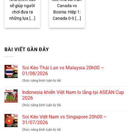
sẽ giúp người
Canada vs
chơi đưa ra
Bosnia: Hiệp 1:
những lựa [...]
Canada 0-0 [...]
BÀI VIẾT GẦN ĐÂY
Soi Kèo Thái Lan vs Malaysia 20h00 –
01/08/2026
Chức năng bình luận bị tắt
ở
Soi
Kèo
Indonesia khiến Việt Nam lo lắng tại ASEAN Cup
Thái
2026
Lan
Chức năng bình luận bị tắt
ở
vs
Indonesia
Malaysia
khiến
Soi Kèo Việt Nam vs Singapore 20h00 –
20h00
Việt
–
31/07/2026
Nam
01/08/2026
Chức năng bình luận bị tắt
ở
lo