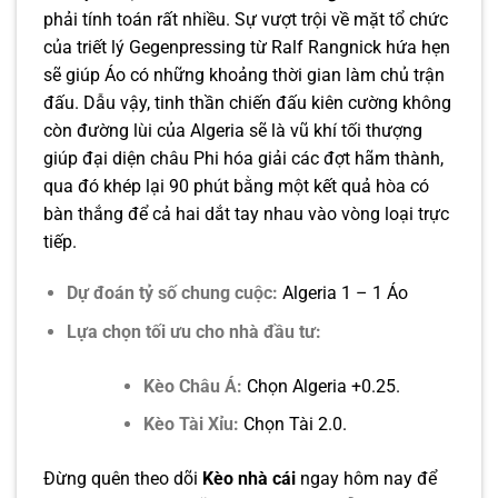
phải tính toán rất nhiều. Sự vượt trội về mặt tổ chức
của triết lý Gegenpressing từ Ralf Rangnick hứa hẹn
sẽ giúp Áo có những khoảng thời gian làm chủ trận
đấu. Dẫu vậy, tinh thần chiến đấu kiên cường không
còn đường lùi của Algeria sẽ là vũ khí tối thượng
giúp đại diện châu Phi hóa giải các đợt hãm thành,
qua đó khép lại 90 phút bằng một kết quả hòa có
bàn thắng để cả hai dắt tay nhau vào vòng loại trực
tiếp.
Dự đoán tỷ số chung cuộc:
Algeria 1 – 1 Áo
Lựa chọn tối ưu cho nhà đầu tư:
Kèo Châu Á:
Chọn Algeria +0.25.
Kèo Tài Xỉu:
Chọn Tài 2.0.
Đừng quên theo dõi
Kèo nhà cái
ngay hôm nay để