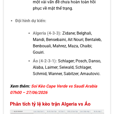
một vài vấn đề chưa hoàn toàn hồi
phục về mặt thể trạng.
Đội hình dự kiến:
Algeria (4-3-3):
Zidane; Belghali,
Mandi, Bensebaini, Ait Nouri; Bentaleb,
Benbouali, Mahrez, Maza, Chaibi;
Gouiri.
Áo (4-2-3-1):
Schlager; Posch, Danso,
Alaba, Laimer; Seiwald, Schlager,
Schmid, Wanner, Sabitzer; Arnautovic.
Xem thêm:
Soi Kèo Cape Verde vs Saudi Arabia
07h00 – 27/06/2026
Phân tích tỷ lệ kèo trận Algeria vs Áo