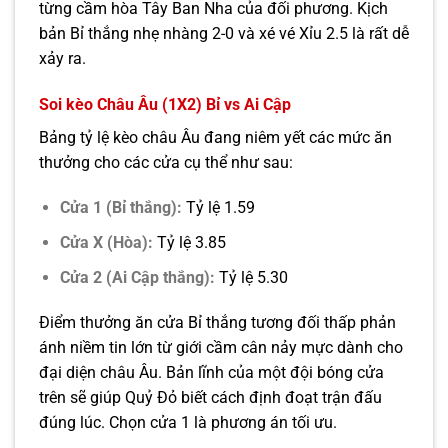
từng cầm hòa Tây Ban Nha của đối phương. Kịch
bản Bỉ thắng nhẹ nhàng 2-0 và xé vé Xỉu 2.5 là rất dễ
xảy ra.
Soi kèo Châu Âu (1X2) Bỉ vs Ai Cập
Bảng tỷ lệ kèo châu Âu đang niêm yết các mức ăn
thưởng cho các cửa cụ thể như sau:
Cửa 1 (Bỉ thắng):
Tỷ lệ 1.59
Cửa X (Hòa):
Tỷ lệ 3.85
Cửa 2 (Ai Cập thắng):
Tỷ lệ 5.30
Điểm thưởng ăn cửa Bỉ thắng tương đối thấp phản
ánh niềm tin lớn từ giới cầm cân nảy mực dành cho
đại diện châu Âu. Bản lĩnh của một đội bóng cửa
trên sẽ giúp Quỷ Đỏ biết cách định đoạt trận đấu
đúng lúc. Chọn cửa 1 là phương án tối ưu.