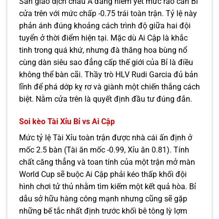
Sàn giao dịch châu Á đang niêm yết mức rào cản Bỉ
cửa trên với mức chấp -0.75 trái toàn trận. Tỷ lệ này
phản ánh đúng khoảng cách trình độ giữa hai đội
tuyển ở thời điểm hiện tại. Mặc dù Ai Cập là khắc
tinh trong quá khứ, nhưng đà thăng hoa bùng nổ
cùng dàn siêu sao đẳng cấp thế giới của Bỉ là điều
không thể bàn cãi. Thầy trò HLV Rudi Garcia đủ bản
lĩnh để phá dớp kỵ rơ và giành một chiến thắng cách
biệt. Nằm cửa trên là quyết định đầu tư đúng đắn.
Soi kèo Tài Xỉu Bỉ vs Ai Cập
Mức tỷ lệ Tài Xỉu toàn trận được nhà cái ấn định ở
mốc 2.5 bàn (Tài ăn mốc -0.99, Xỉu ăn 0.81). Tính
chất căng thẳng và toan tính của một trận mở màn
World Cup sẽ buộc Ai Cập phải kéo thấp khối đội
hình chơi tử thủ nhằm tìm kiếm một kết quả hòa. Bỉ
dẫu sở hữu hàng công mạnh nhưng cũng sẽ gặp
những bế tắc nhất định trước khối bê tông lỳ lợm