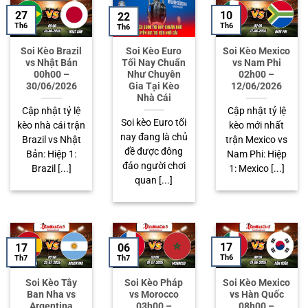
27
10
22
Th6
Th6
Th6
Soi Kèo Brazil
Soi Kèo Euro
Soi Kèo Mexico
vs Nhật Bản
Tối Nay Chuẩn
vs Nam Phi
00h00 –
Như Chuyên
02h00 –
30/06/2026
Gia Tại Kèo
12/06/2026
Nhà Cái
Cập nhật tỷ lệ
Cập nhật tỷ lệ
Soi kèo Euro tối
kèo nhà cái trận
kèo mới nhất
nay đang là chủ
Brazil vs Nhật
trận Mexico vs
đề được đông
Bản: Hiệp 1:
Nam Phi: Hiệp
đảo người chơi
Brazil [...]
1: Mexico [...]
quan [...]
17
17
06
Th6
Th7
Th7
Soi Kèo Tây
Soi Kèo Pháp
Soi Kèo Mexico
Ban Nha vs
vs Morocco
vs Hàn Quốc
Argentina
03h00 –
08h00 –