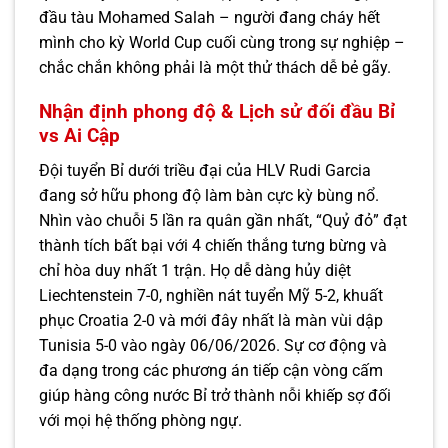
đầu tàu Mohamed Salah – người đang cháy hết
mình cho kỳ World Cup cuối cùng trong sự nghiệp –
chắc chắn không phải là một thử thách dễ bẻ gãy.
Nhận định phong độ & Lịch sử đối đầu Bỉ
vs Ai Cập
Đội tuyển Bỉ dưới triều đại của HLV Rudi Garcia
đang sở hữu phong độ làm bàn cực kỳ bùng nổ.
Nhìn vào chuỗi 5 lần ra quân gần nhất, “Quỷ đỏ” đạt
thành tích bất bại với 4 chiến thắng tưng bừng và
chỉ hòa duy nhất 1 trận. Họ dễ dàng hủy diệt
Liechtenstein 7-0, nghiền nát tuyển Mỹ 5-2, khuất
phục Croatia 2-0 và mới đây nhất là màn vùi dập
Tunisia 5-0 vào ngày 06/06/2026. Sự cơ động và
đa dạng trong các phương án tiếp cận vòng cấm
giúp hàng công nước Bỉ trở thành nỗi khiếp sợ đối
với mọi hệ thống phòng ngự.