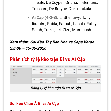
Theate, De Cuyper; Onana, Tielemans;
Trossard, De Bruyne, Doku; Lukaku
Ai Cập (4-3-3):
El Shenawy; Hany,
Ibrahim, Rabia, Fatouh; Lashin, Fathy;
Salah, Trezeguet, Zizo; Marmoush
Xem thêm: Soi Kèo Tây Ban Nha vs Cape Verde
23h00 – 15/06/2026
Phân tích tỷ lệ kèo trận Bỉ vs Ai Cập
Bảng tỷ lệ kèo trận Bỉ vs Ai Cập
Soi kèo Châu Á Bỉ vs Ai Cập