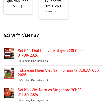
quả trận Pháp
Ecuador vs
vs [...]
Đức: Hiệp 1:
Ecuador [...]
BÀI VIẾT GẦN ĐÂY
Soi Kèo Thái Lan vs Malaysia 20h00 –
01/08/2026
Chức năng bình luận bị tắt
ở
Soi
Kèo
Indonesia khiến Việt Nam lo lắng tại ASEAN Cup
Thái
2026
Lan
Chức năng bình luận bị tắt
ở
vs
Indonesia
Malaysia
khiến
Soi Kèo Việt Nam vs Singapore 20h00 –
20h00
Việt
–
31/07/2026
Nam
01/08/2026
Chức năng bình luận bị tắt
ở
lo
Soi
lắng