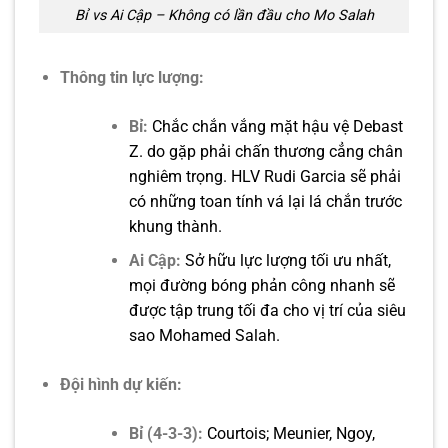
Bỉ vs Ai Cập – Không có lần đầu cho Mo Salah
Thông tin lực lượng:
Bỉ:
Chắc chắn vắng mặt hậu vệ Debast
Z. do gặp phải chấn thương cẳng chân
nghiêm trọng. HLV Rudi Garcia sẽ phải
có những toan tính vá lại lá chắn trước
khung thành.
Ai Cập:
Sở hữu lực lượng tối ưu nhất,
mọi đường bóng phản công nhanh sẽ
được tập trung tối đa cho vị trí của siêu
sao Mohamed Salah.
Đội hình dự kiến:
Bỉ (4-3-3):
Courtois; Meunier, Ngoy,