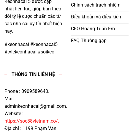
Keonhacai 5 được cập
Chính sách trách nhiệm
nhật liên tục, giúp bạn theo
dõi tỷ lệ cược chuẩn xác từ
Điều khoản và điều kiện
các nhà cái uy tín nhất hiện
CEO Hoàng Tuấn Em
nay.
FAQ Thường gặp
#keonhacai #keonhacai5
#tylekeonhacai #soikeo
THÔNG TIN LIÊN HỆ
Phone : 0909589640.
Mail :
adminkeonhacai@gmail.com
.
Website :
https://soc88vietnam.co/.
Địa chỉ : 1199 Phạm Văn