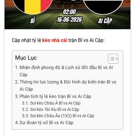
Cập nhật tỷ lệ
kèo nhà cái
trận Bỉ vs Ai Cập:
Mục Lục
Nhận định phong độ & Lịch sử đối đầu Bỉ vs Ai
Cập
Thông tin lực lượng & Đội hình dự kiến trận Bỉ vs
Ai Cập
Phân tích tỷ lệ kèo trận Bỉ vs Ai Cập
Soi kèo Châu Á Bỉ vs Ai Cập
Soi kèo Tài Xỉu Bỉ vs Ai Cập
Soi kèo Châu Âu (1X2) Bỉ vs Ai Cập
Dự đoán tỷ số Bỉ vs Ai Cập