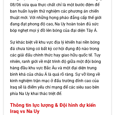
08/06 vừa qua thực chất chỉ là một bước đệm để
ban huấn luyện thử nghiệm các phương án chiến
thuật mới. Với những họng pháo đẳng cấp thế giới
đang đạt phong độ cao, Na Uy hoàn toàn đủ sức
bóp nghẹt mọi ý đồ lên bóng của đại diện Tây Á.
Sự khác biệt về khu vực địa lý khiến hai nền bóng
đá chưa từng có bất kỳ cơ hội đụng độ nào trong
các giải đấu chính thức hay giao hữu quốc tế. Tuy
nhiên, ranh giới về mặt trình độ giữa một đội bóng
hàng đầu khu vực Bắc Âu và một đại diện trung
bình khá của châu Á là quá rõ ràng. Sự vỡ lòng về
kinh nghiệm trận mạc ở đấu trường đỉnh cao của
Iraq sẽ là điểm yếu chí mạng để các siêu sao bên
phía Na Uy khai thác triệt để.
Thông tin lực lượng & Đội hình dự kiến
Iraq vs Na Uy