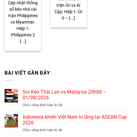
Cập nhật thông
trận Úc vs Ai
số kèo nhà cái
Cập: Hiệp 1: Úc
trận Philippines
0 – [...]
vs Myanmar:
Hiệp 1:
Philippines 2
[...]
BÀI VIẾT GẦN ĐÂY
Soi Kèo Thái Lan vs Malaysia 20h00 –
01/08/2026
Chức năng bình luận bị tắt
ở
Soi
Kèo
Indonesia khiến Việt Nam lo lắng tại ASEAN Cup
Thái
2026
Lan
Chức năng bình luận bị tắt
ở
vs
Indonesia
Malaysia