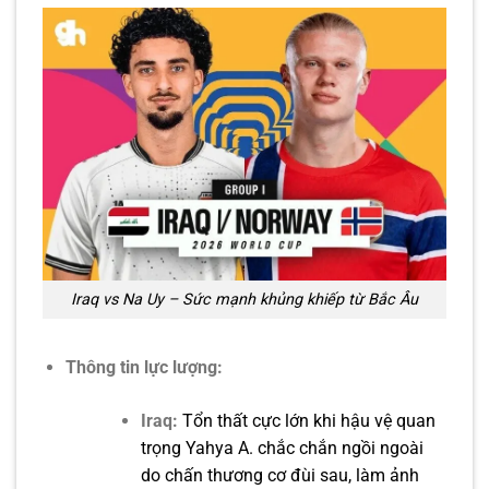
Iraq vs Na Uy – Sức mạnh khủng khiếp từ Bắc Âu
Thông tin lực lượng:
Iraq:
Tổn thất cực lớn khi hậu vệ quan
trọng Yahya A. chắc chắn ngồi ngoài
do chấn thương cơ đùi sau, làm ảnh