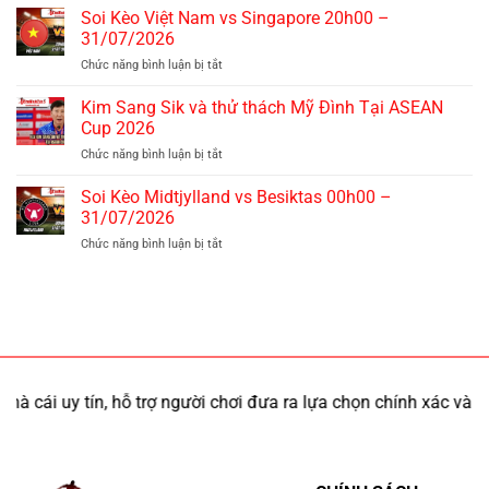
khiến
Soi Kèo Việt Nam vs Singapore 20h00 –
20h00
Việt
–
31/07/2026
Nam
01/08/2026
Chức năng bình luận bị tắt
ở
lo
Soi
lắng
Kèo
Kim Sang Sik và thử thách Mỹ Đình Tại ASEAN
tại
Việt
ASEAN
Cup 2026
Nam
Cup
Chức năng bình luận bị tắt
ở
vs
2026
Kim
Singapore
Sang
Soi Kèo Midtjylland vs Besiktas 00h00 –
20h00
Sik
–
31/07/2026
và
31/07/2026
Chức năng bình luận bị tắt
ở
thử
Soi
thách
Kèo
Mỹ
Midtjylland
Đình
vs
Tại
Besiktas
ASEAN
00h00
Cup
–
2026
31/07/2026
 tín, hỗ trợ người chơi đưa ra lựa chọn chính xác và hiệu quả.