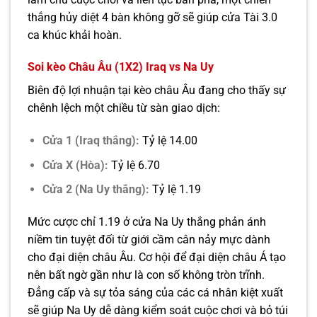
thắng hủy diệt 4 bàn không gỡ sẽ giúp cửa Tài 3.0
ca khúc khải hoàn.
Soi kèo Châu Âu (1X2) Iraq vs Na Uy
Biên độ lợi nhuận tại kèo châu Âu đang cho thấy sự
chênh lệch một chiều từ sàn giao dịch:
Cửa 1 (Iraq thắng):
Tỷ lệ 14.00
Cửa X (Hòa):
Tỷ lệ 6.70
Cửa 2 (Na Uy thắng):
Tỷ lệ 1.19
Mức cược chỉ 1.19 ở cửa Na Uy thắng phản ánh
niềm tin tuyệt đối từ giới cầm cân nảy mực dành
cho đại diện châu Âu. Cơ hội để đại diện châu Á tạo
nên bất ngờ gần như là con số không tròn trĩnh.
Đẳng cấp và sự tỏa sáng của các cá nhân kiệt xuất
sẽ giúp Na Uy dễ dàng kiểm soát cuộc chơi và bỏ túi