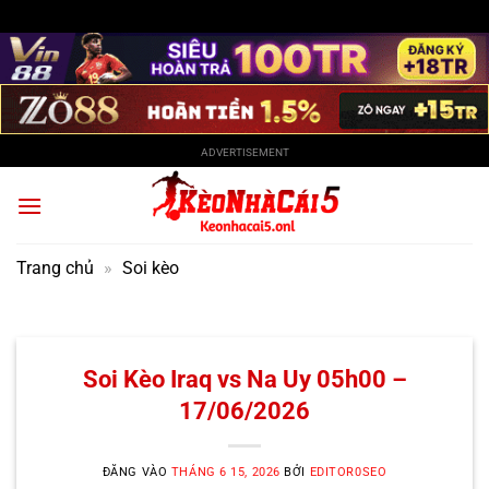
ADVERTISEMENT
Bỏ
qua
nội
dung
Trang chủ
»
Soi kèo
Soi Kèo Iraq vs Na Uy 05h00 –
17/06/2026
ĐĂNG VÀO
THÁNG 6 15, 2026
BỞI
EDITOR0SEO