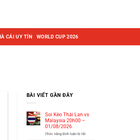
À CÁI UY TÍN
WORLD CUP 2026
BÀI VIẾT GẦN ĐÂY
Soi Kèo Thái Lan vs
Malaysia 20h00 –
01/08/2026
Chức năng bình luận bị tắt
ở
Soi