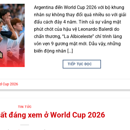
Argentina đến World Cup 2026 với bộ khung
nhân sự không thay đổi quá nhiều so với giải
đấu cách đây 4 năm. Tính cả sự vắng mặt
phút chót của hậu vệ Leonardo Balerdi do
chấn thương, “La Albiceleste” chỉ trình làng
vỏn vẹn 9 gương mặt mới. Dẫu vậy, những
biến động nhân […]
TIẾP TỤC ĐỌC
→
d Cup 2026
TIN TỨC
rất đáng xem ở World Cup 2026