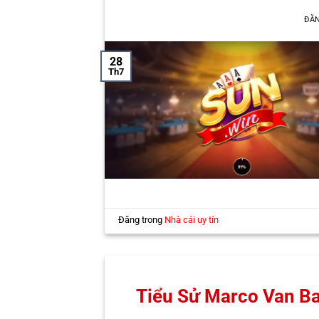
ĐĂ
28
Th7
Đăng trong
Nhà cái uy tín
Tiểu Sử Marco Van Ba