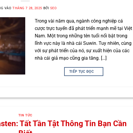
NG VÀO
THÁNG 7 28, 2025
BỞI
SEO
Trong vài năm qua, ngành công nghiệp cá
cược trực tuyến đã phát triển mạnh mẽ tại Việt
Nam. Một trong những tên tuổi nổi bật trong
lĩnh vực này là nhà cái Suwin. Tuy nhiên, cùng
với sự phát triển của nó, sự xuất hiện của các
nhà cái giả mạo cũng gia tăng. […]
TIẾP TỤC ĐỌC
→
TIN TỨC
sten: Tất Tần Tật Thông Tin Bạn Cần