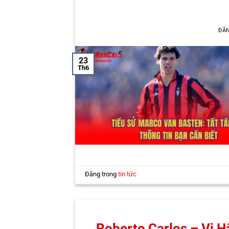
ĐĂ
23
Th6
Đăng trong
tin tức
Roberto Carlos – Vị 