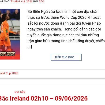
NG VÀO
THÁNG 6 8, 2026
BỞI
SEO
Bờ Biển Ngà vừa tạo nên một cơn địa chấn
thực sự trước thềm World Cup 2026 khi xuất
sắc lội ngược dòng đánh bại đội tuyển Pháp
ngay trên sân khách. Trong bối cảnh các đội
tuyển quốc gia đang rục rịch thi đấu những
trận giao hữu mang tính chất tổng duyệt, chiến
[…]
TIẾP TỤC ĐỌC
→
orld Cup 2026
SOI KÈO
Bắc Ireland 02h10 – 09/06/2026