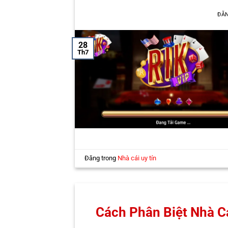
ĐĂ
28
Th7
Đăng trong
Nhà cái uy tín
Cách Phân Biệt Nhà C