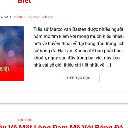
Biết
NG VÀO
THÁNG 6 23, 2025
BỞI
SEO
Tiểu sử Marco van Basten được nhiều người
hâm mộ tìm kiếm với mong muốn hiểu nhiều
hơn về huyền thoại vĩ đại hàng đầu trong lịch
sử bóng đá Hà Lan. Không để bạn phải băn
khoăn, ngay sau đây trong bài viết này kèo
nhà cái sẽ giới thiệu chi tiết nhất về […]
TIẾP TỤC ĐỌC
→
TIN TỨC
Hậu Vệ Một Lòng Đam Mê Với Bóng Đá