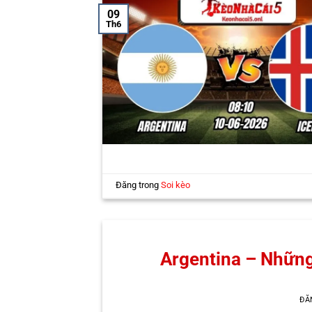
09
Th6
Đăng trong
Soi kèo
Argentina – Những
ĐĂ