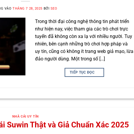
NG VÀO
THÁNG 7 28, 2025
BỞI
SEO
Trong thời đại công nghệ thông tin phát triển
như hiện nay, việc tham gia các trò chơi trực
tuyến đã không còn xa lạ với nhiều người. Tuy
nhiên, bên cạnh những trò chơi hợp pháp và
uy tín, cũng có không ít trang web giả mạo, lừa
đảo người dùng. Một trong số […]
TIẾP TỤC ĐỌC
→
NHÀ CÁI UY TÍN
ái Suwin Thật và Giả Chuẩn Xác 2025