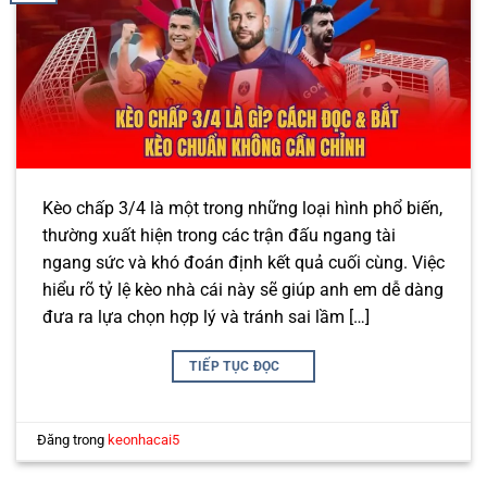
Kèo chấp 3/4 là một trong những loại hình phổ biến,
thường xuất hiện trong các trận đấu ngang tài
ngang sức và khó đoán định kết quả cuối cùng. Việc
hiểu rõ tỷ lệ kèo nhà cái này sẽ giúp anh em dễ dàng
đưa ra lựa chọn hợp lý và tránh sai lầm […]
TIẾP TỤC ĐỌC
→
Đăng trong
keonhacai5