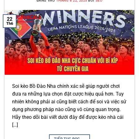
ĐĂNG VÀO
THÁNG 6 22, 2025
BỞI
SEO
22
Th6
Soi kèo Bồ Đào Nha chính xác sẽ giúp người chơi
đưa ra những lựa chọn đặt cược hiệu quả hơn. Tuy
nhiên không phải ai cũng biết cách để soi và việc sử
dụng phương pháp nào cũng vô cùng quan trọng.
Hãy theo dõi bài viết dưới đây để được kèo nhà cái
[…]
TIẾP TỤC ĐỌC
→