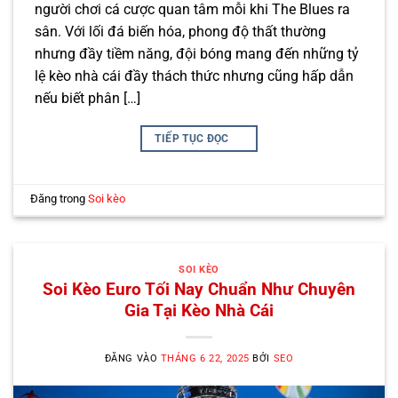
người chơi cá cược quan tâm mỗi khi The Blues ra
sân. Với lối đá biến hóa, phong độ thất thường
nhưng đầy tiềm năng, đội bóng mang đến những tỷ
lệ kèo nhà cái đầy thách thức nhưng cũng hấp dẫn
nếu biết phân […]
TIẾP TỤC ĐỌC
→
Đăng trong
Soi kèo
SOI KÈO
Soi Kèo Euro Tối Nay Chuẩn Như Chuyên
Gia Tại Kèo Nhà Cái
ĐĂNG VÀO
THÁNG 6 22, 2025
BỞI
SEO