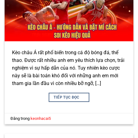
Kèo châu Á rất phổ biến trong cá độ bóng đá, thể
thao. Được rất nhiều anh em yêu thích lựa chọn, trải
nghiệm vì sự hấp dẫn của nó. Tuy nhiên kèo cược
này sẽ là bài toán khó đối với những anh em mới
tham gia lần đầu vì còn nhiều bỡ ngỡ, […]
TIẾP TỤC ĐỌC
→
Đăng trong
keonhacai5