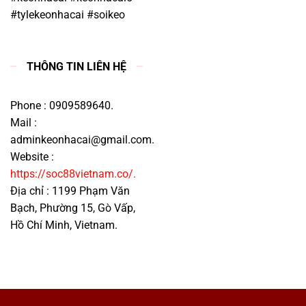
#tylekeonhacai #soikeo
THÔNG TIN LIÊN HỆ
Phone : 0909589640.
Mail :
adminkeonhacai@gmail.com
.
Website :
https://soc88vietnam.co/.
Địa chỉ : 1199 Phạm Văn
Bạch, Phường 15, Gò Vấp,
Hồ Chí Minh, Vietnam.