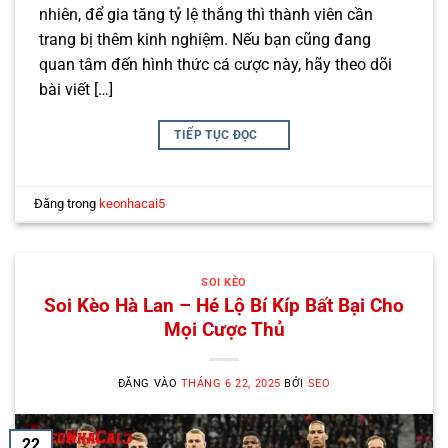
nhiên, để gia tăng tỷ lệ thắng thì thành viên cần
trang bị thêm kinh nghiệm. Nếu bạn cũng đang
quan tâm đến hình thức cá cược này, hãy theo dõi
bài viết […]
TIẾP TỤC ĐỌC
→
Đăng trong
keonhacai5
SOI KÈO
Soi Kèo Hà Lan – Hé Lộ Bí Kíp Bất Bại Cho
Mọi Cược Thủ
ĐĂNG VÀO
THÁNG 6 22, 2025
BỞI
SEO
22