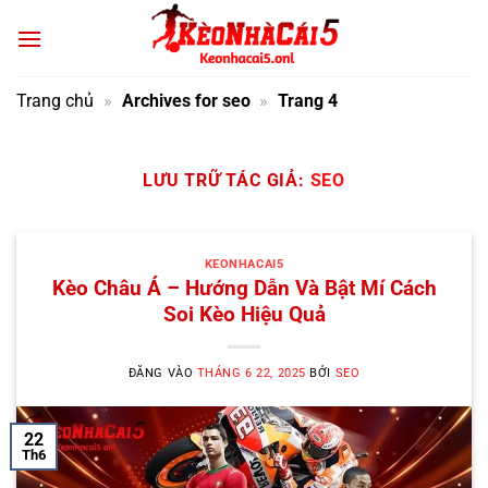
Bỏ
qua
nội
dung
Trang chủ
»
Archives for seo
»
Trang 4
LƯU TRỮ TÁC GIẢ:
SEO
KEONHACAI5
Kèo Châu Á – Hướng Dẫn Và Bật Mí Cách
Soi Kèo Hiệu Quả
ĐĂNG VÀO
THÁNG 6 22, 2025
BỞI
SEO
22
Th6