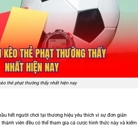
kèo thẻ phạt thường thấy nhất hiện nay
ầu hết người chơi tại thương hiệu yêu thích vì sự đơn giản
 thành viên đều có thể tham gia cá cược hình thức này và kiếm