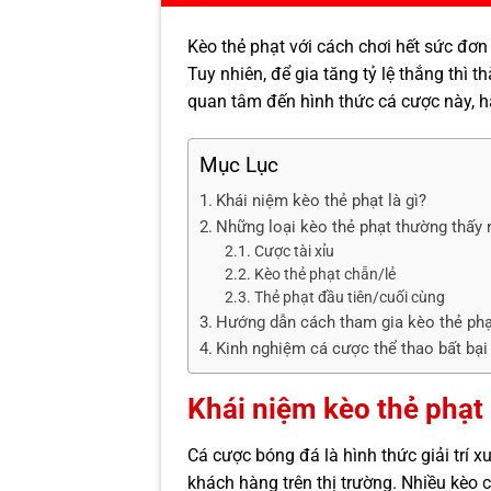
Kèo thẻ phạt với cách chơi hết sức đơn
Tuy nhiên, để gia tăng tỷ lệ thắng thì
quan tâm đến hình thức cá cược này, hã
Mục Lục
Khái niệm kèo thẻ phạt là gì?
Những loại kèo thẻ phạt thường thấy 
Cược tài xỉu
Kèo thẻ phạt chẵn/lẻ
Thẻ phạt đầu tiên/cuối cùng
Hướng dẫn cách tham gia kèo thẻ phạt
Kinh nghiệm cá cược thể thao bất bại
Khái niệm kèo thẻ phạt 
Cá cược bóng đá là hình thức giải trí x
khách hàng trên thị trường. Nhiều kè