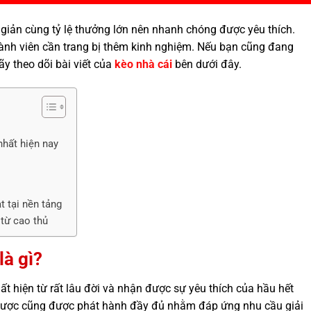
 giản cùng tỷ lệ thưởng lớn nên nhanh chóng được yêu thích.
 thành viên cần trang bị thêm kinh nghiệm. Nếu bạn cũng đang
y theo dõi bài viết của
kèo nhà cái
bên dưới đây.
nhất hiện nay
 tại nền tảng
 từ cao thủ
là gì?
uất hiện từ rất lâu đời và nhận được sự yêu thích của hầu hết
o cược cũng được phát hành đầy đủ nhằm đáp ứng nhu cầu giải