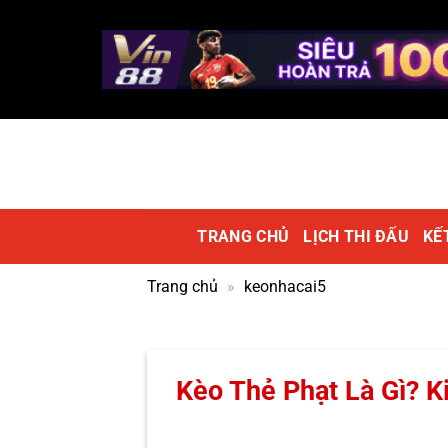
Bỏ
qua
nội
dung
TRANG CHỦ
LỊCH THI ĐẤU
KẾ
Trang chủ
»
keonhacai5
Kèo Thẻ Phạt Là Gì? 