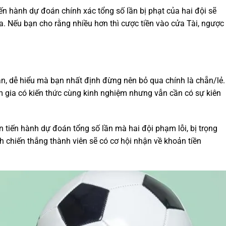
iến hành dự đoán chính xác tổng số lần bị phạt của hai đội sẽ
ra. Nếu bạn cho rằng nhiều hơn thì cược tiền vào cửa Tài, ngược
ản, dễ hiểu mà bạn nhất định đừng nên bỏ qua chính là chẵn/lẻ.
 gia có kiến thức cùng kinh nghiệm nhưng vẫn cần có sự kiên
n tiến hành dự đoán tổng số lần mà hai đội phạm lỗi, bị trọng
ành chiến thắng thành viên sẽ có cơ hội nhận về khoản tiền