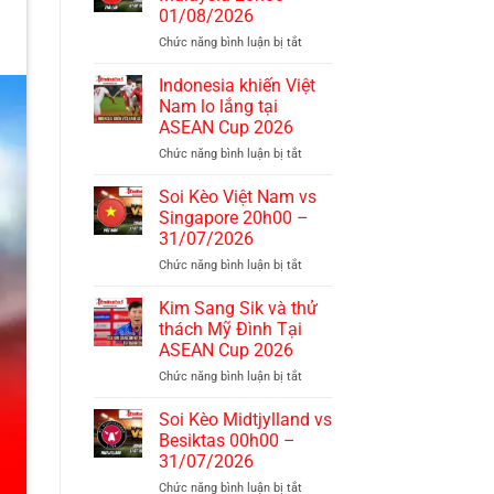
01/08/2026
Chức năng bình luận bị tắt
ở
Soi
Kèo
Indonesia khiến Việt
Thái
Nam lo lắng tại
Lan
ASEAN Cup 2026
vs
Chức năng bình luận bị tắt
ở
Malaysia
Indonesia
20h00
khiến
–
Soi Kèo Việt Nam vs
Việt
01/08/2026
Singapore 20h00 –
Nam
31/07/2026
lo
Chức năng bình luận bị tắt
ở
lắng
Soi
tại
Kèo
ASEAN
Kim Sang Sik và thử
Việt
Cup
thách Mỹ Đình Tại
Nam
2026
ASEAN Cup 2026
vs
Chức năng bình luận bị tắt
ở
Singapore
Kim
20h00
Sang
–
Soi Kèo Midtjylland vs
Sik
31/07/2026
Besiktas 00h00 –
và
31/07/2026
thử
Chức năng bình luận bị tắt
ở
thách