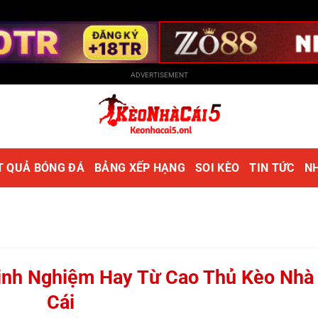
ADVERTISEMENT
T QUẢ BÓNG ĐÁ
BẢNG XẾP HẠNG
SOI KÈO
TIN TỨC
NH
Kinh Nghiệm Hay Từ Cao Thủ Kèo Nhà
Cái