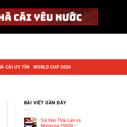
À CÁI UY TÍN
WORLD CUP 2026
BÀI VIẾT GẦN ĐÂY
Soi Kèo Thái Lan vs
Malaysia 20h00 –