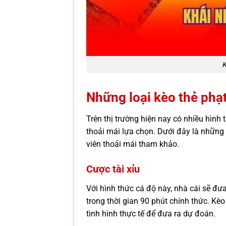
K
Những loại kèo thẻ phạ
Trên thị trường hiện nay có nhiều hình
thoải mái lựa chọn. Dưới đây là những 
viên thoải mái tham khảo.
Cược tài xỉu
Với hình thức cá độ này, nhà cái sẽ đư
trong thời gian 90 phút chính thức. Kèo
tình hình thực tế để đưa ra dự đoán.