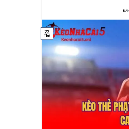
ĐĂ
22
Th6