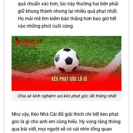
quả chuẩn xác hơn, lúc này thường hai bên phải
giữ khung thành nhưng lại nhiều quả phạt nhất.
Họ mải mê tìm kiếm bàn thắng hơn bao giờ hết
vào những phút cuối cùng.
Chia sẻ kinh nghiệm soi kèo phạt góc dễ thắng nhất
Như vậy, Kèo Nhà Cái đã giải thích chi tiết kèo phạt
góc là gì cho anh em cùng hiểu. Hy vọng rằng thông
qua bài viết, mọi người sẽ có cái nhìn tổng quan