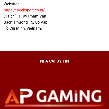
Website :
https://sleeksport.co.in/.
Địa chỉ : 1199 Phạm Văn
Bạch, Phường 15, Gò Vấp,
Hồ Chí Minh, Vietnam.
NHÀ CÁI UY TÍN