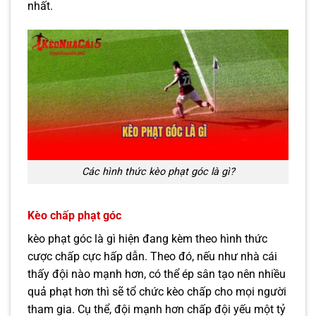
nhất.
Các hình thức kèo phạt góc là gì?
Kèo chấp phạt góc
kèo phạt góc là gì hiện đang kèm theo hình thức
cược chấp cực hấp dẫn. Theo đó, nếu như nhà cái
thấy đội nào mạnh hơn, có thể ép sân tạo nên nhiều
quả phạt hơn thì sẽ tổ chức kèo chấp cho mọi người
tham gia. Cụ thể, đội mạnh hơn chấp đội yếu một tỷ