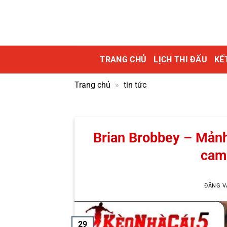
Bỏ
qua
nội
dung
TRANG CHỦ
LỊCH THI ĐẤU
KẾ
Trang chủ
»
tin tức
Brian Brobbey – Mảnh
cam
ĐĂNG 
29