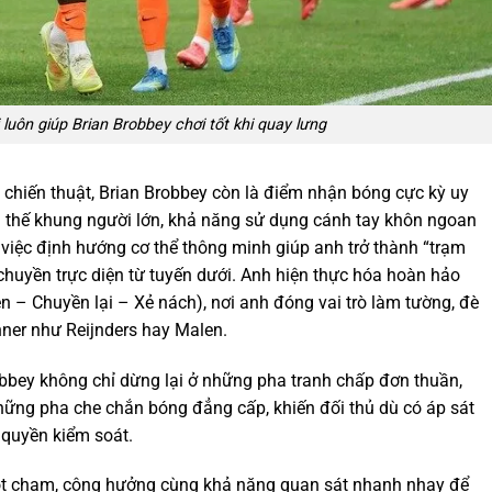
luôn giúp Brian Brobbey chơi tốt khi quay lưng
 chiến thuật,
Brian Brobbey
còn là điểm nhận bóng cực kỳ uy
ợi thế khung người lớn, khả năng sử dụng cánh tay khôn ngoan
 việc định hướng cơ thể thông minh giúp anh trở thành “trạm
chuyền trực diện từ tuyến dưới. Anh hiện thực hóa hoàn hảo
n – Chuyền lại – Xẻ nách), nơi anh đóng vai trò làm tường, đè
nner như Reijnders hay Malen.
bbey không chỉ dừng lại ở những pha tranh chấp đơn thuần,
hững pha che chắn bóng đẳng cấp, khiến đối thủ dù có áp sát
 quyền kiểm soát.
ột chạm, cộng hưởng cùng khả năng quan sát nhanh nhạy để