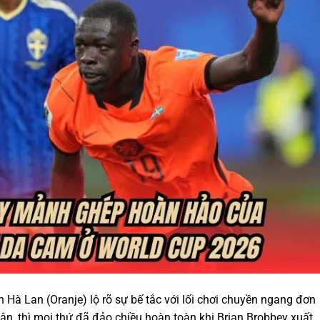
Hà Lan (Oranje) lộ rõ sự bế tắc với lối chơi chuyền ngang đơn
ân, thì mọi thứ đã đảo chiều hoàn toàn khi
Brian Brobbey
xuất