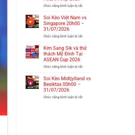
vs
Chức năng bình luận bị tắt
ở
Malaysia
Indonesia
20h00
khiến
–
Soi Kèo Việt Nam vs
Việt
01/08/2026
Singapore 20h00 –
Nam
31/07/2026
lo
Chức năng bình luận bị tắt
ở
lắng
Soi
tại
Kèo
ASEAN
Kim Sang Sik và thử
Việt
Cup
thách Mỹ Đình Tại
Nam
2026
ASEAN Cup 2026
vs
Chức năng bình luận bị tắt
ở
Singapore
Kim
20h00
Sang
–
Soi Kèo Midtjylland vs
Sik
31/07/2026
Besiktas 00h00 –
và
31/07/2026
thử
Chức năng bình luận bị tắt
ở
thách
Soi
Mỹ
Kèo
Đình
Midtjylland
Tại
vs
ASEAN
Besiktas
Cup
00h00
2026
–