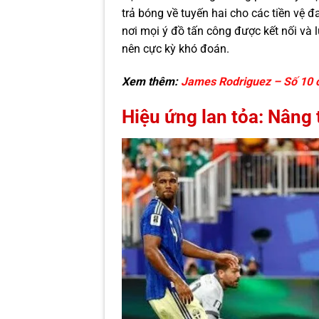
trả bóng về tuyến hai cho các tiền vệ 
nơi mọi ý đồ tấn công được kết nối và l
nên cực kỳ khó đoán.
Xem thêm:
James Rodriguez – Số 10 c
Hiệu ứng lan tỏa: Nâng