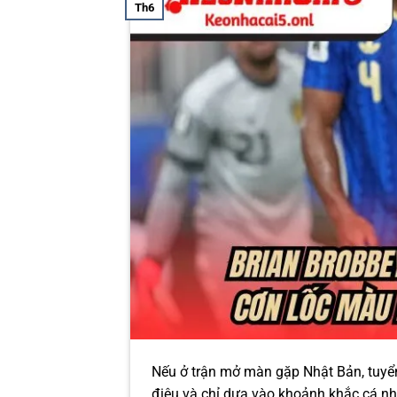
Th6
Nếu ở trận mở màn gặp Nhật Bản, tuyển 
điệu và chỉ dựa vào khoảnh khắc cá nh