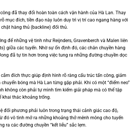
 công đã thay đổi hoàn toàn cách vận hành của Hà Lan. Thay
rõ mục đích, tiền đạo này luôn duy trì vị trí cao ngang hàng với
 chặt hàng thủ (backline) đối thủ.
ng để những vệ tinh như Reijnders, Gravenberch và Malen liên
s) giữa các tuyến. Nhờ sự ổn định đó, các chân chuyền hàng
 Jong đã tự tin hơn trong việc tung ra những đường chuyền dọc
cắm đích thực giúp định hình rõ ràng cấu trúc tấn công, giảm
n chuyển bóng mà Hà Lan từng gặp phải. Khi có một “điểm neo”
anh không còn phải tự mình tìm kiếm giải pháp mà có thể tập
ể khai thác khoảng trống.
ệ đối phương phải luôn trong trạng thái cảnh giác cao độ,
từ đó vô tình mở ra những khoảng thở mênh mông cho tuyến
tung ra các đường chuyền “kết liễu” sắc lẹm.