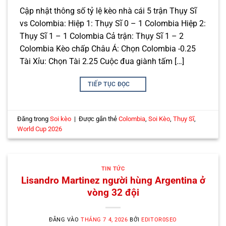
Cập nhật thông số tỷ lệ kèo nhà cái 5 trận Thụy Sĩ
vs Colombia: Hiệp 1: Thụy Sĩ 0 – 1 Colombia Hiệp 2:
Thụy Sĩ 1 – 1 Colombia Cả trận: Thụy Sĩ 1 – 2
Colombia Kèo chấp Châu Á: Chọn Colombia -0.25
Tài Xỉu: Chọn Tài 2.25 Cuộc đua giành tấm […]
TIẾP TỤC ĐỌC
→
Đăng trong
Soi kèo
|
Được gắn thẻ
Colombia
,
Soi Kèo
,
Thụy Sĩ
,
World Cup 2026
TIN TỨC
Lisandro Martinez người hùng Argentina ở
vòng 32 đội
ĐĂNG VÀO
THÁNG 7 4, 2026
BỞI
EDITOR0SEO