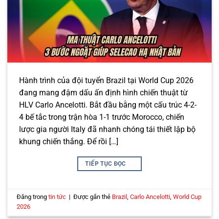
Hành trình của đội tuyển Brazil tại World Cup 2026
đang mang đậm dấu ấn định hình chiến thuật từ
HLV Carlo Ancelotti. Bắt đầu bằng một cấu trúc 4-2-
4 bế tắc trong trận hòa 1-1 trước Morocco, chiến
lược gia người Italy đã nhanh chóng tái thiết lập bộ
khung chiến thắng. Để rồi […]
TIẾP TỤC ĐỌC
→
Đăng trong
tin tức
|
Được gắn thẻ
Brazil
,
Carlo Ancelotti
,
World Cup
2026