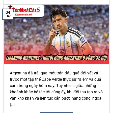
04
Th7
Argentina đã trải qua một trận đấu quá đỗi vất vả
trước một tập thể Cape Verde thực sự “điên” và quả
cảm trong ngày hôm nay. Tuy nhiên, giữa những
khoảnh khắc bế tắc tột cùng ấy, khi đối thủ tạo ra vô
vàn khó khăn và liên tục cản bước hàng công, ngoài
[…]