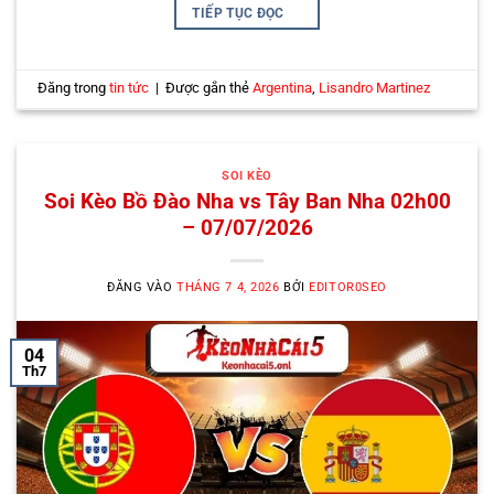
TIẾP TỤC ĐỌC
→
Đăng trong
tin tức
|
Được gắn thẻ
Argentina
,
Lisandro Martinez
SOI KÈO
Soi Kèo Bồ Đào Nha vs Tây Ban Nha 02h00
– 07/07/2026
ĐĂNG VÀO
THÁNG 7 4, 2026
BỞI
EDITOR0SEO
04
Th7