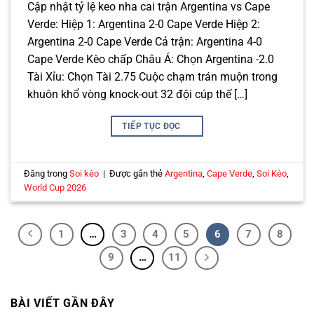
Cập nhật tỷ lệ keo nha cai trận Argentina vs Cape
Verde: Hiệp 1: Argentina 2-0 Cape Verde Hiệp 2:
Argentina 2-0 Cape Verde Cả trận: Argentina 4-0
Cape Verde Kèo chấp Châu Á: Chọn Argentina -2.0
Tài Xỉu: Chọn Tài 2.75 Cuộc chạm trán muộn trong
khuôn khổ vòng knock-out 32 đội cúp thế […]
TIẾP TỤC ĐỌC
→
Đăng trong
Soi kèo
|
Được gắn thẻ
Argentina
,
Cape Verde
,
Soi Kèo
,
World Cup 2026
1
…
3
4
5
6
7
8
9
…
11
BÀI VIẾT GẦN ĐÂY