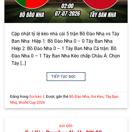
Cập nhật tỷ lệ kèo nhà cái 5 trận Bồ Đào Nha vs Tây
Ban Nha: Hiệp 1: Bồ Đào Nha 0 – 0 Tây Ban Nha
Hiệp 2: Bồ Đào Nha 0 – 1 Tây Ban Nha Cả trận: Bồ
Đào Nha 0 – 1 Tây Ban Nha Kèo chấp Châu Á: Chọn
Tây […]
TIẾP TỤC ĐỌC
→
Đăng trong
Soi kèo
|
Được gắn thẻ
Bồ Đào Nha
,
Soi Kèo
,
Tây Ban
Nha
,
World Cup 2026
SOI KÈO