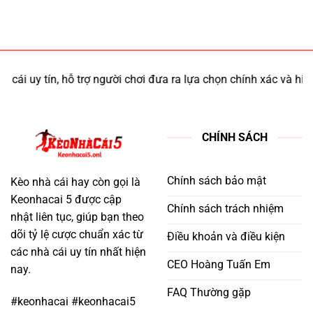
Kèo
Mỹ
Midtjylland
Đình
vs
Tại
Besiktas
ASEAN
00h00
Cup
–
2026
31/07/2026
n, hỗ trợ người chơi đưa ra lựa chọn chính xác và hiệu quả.
CHÍNH SÁCH
Chính sách bảo mật
Kèo nhà cái hay còn gọi là
Keonhacai 5 được cập
Chính sách trách nhiệm
nhật liên tục, giúp bạn theo
dõi tỷ lệ cược chuẩn xác từ
Điều khoản và điều kiện
các nhà cái uy tín nhất hiện
CEO Hoàng Tuấn Em
nay.
FAQ Thường gặp
#keonhacai #keonhacai5