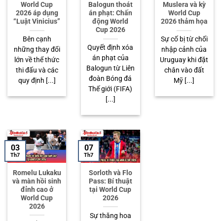
World Cup
Balogun thoát
Muslera và kỳ
2026 áp dụng
án phạt: Chấn
World Cup
“Luật Vinicius”
động World
2026 thảm họa
Cup 2026
Bên cạnh
Sự cố bị từ chối
Quyết định xóa
những thay đổi
nhập cảnh của
án phạt của
lớn về thể thức
Uruguay khi đặt
Balogun từ Liên
thi đấu và các
chân vào đất
đoàn Bóng đá
quy định [...]
Mỹ [...]
Thế giới (FIFA)
[...]
03
07
Th7
Th7
Romelu Lukaku
Sorloth và Flo
và màn hồi sinh
Pass: Bí thuật
đỉnh cao ở
tại World Cup
World Cup
2026
2026
Sự thăng hoa