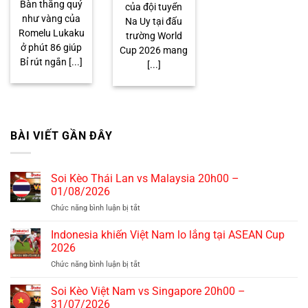
Bàn thắng quý
của đội tuyển
như vàng của
Na Uy tại đấu
Romelu Lukaku
trường World
ở phút 86 giúp
Cup 2026 mang
Bỉ rút ngắn [...]
[...]
BÀI VIẾT GẦN ĐÂY
Soi Kèo Thái Lan vs Malaysia 20h00 –
01/08/2026
Chức năng bình luận bị tắt
ở
Soi
Kèo
Indonesia khiến Việt Nam lo lắng tại ASEAN Cup
Thái
2026
Lan
Chức năng bình luận bị tắt
ở
vs
Indonesia
Malaysia
khiến
Soi Kèo Việt Nam vs Singapore 20h00 –
20h00
Việt
–
31/07/2026