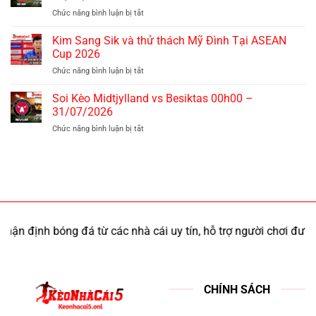
Nam
01/08/2026
Chức năng bình luận bị tắt
ở
lo
Soi
lắng
Kèo
Kim Sang Sik và thử thách Mỹ Đình Tại ASEAN
tại
Việt
ASEAN
Cup 2026
Nam
Cup
Chức năng bình luận bị tắt
ở
vs
2026
Kim
Singapore
Sang
Soi Kèo Midtjylland vs Besiktas 00h00 –
20h00
Sik
–
31/07/2026
và
31/07/2026
Chức năng bình luận bị tắt
ở
thử
Soi
thách
Kèo
Mỹ
Midtjylland
Đình
vs
Tại
Besiktas
ASEAN
00h00
Cup
–
2026
31/07/2026
 bóng đá từ các nhà cái uy tín, hỗ trợ người chơi đưa ra lựa chọ
CHÍNH SÁCH