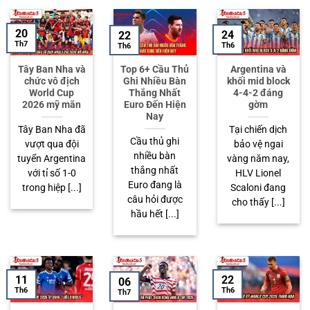
20
24
22
Th7
Th6
Th6
Tây Ban Nha và
Top 6+ Cầu Thủ
Argentina và
chức vô địch
Ghi Nhiều Bàn
khối mid block
World Cup
Thắng Nhất
4-4-2 đáng
2026 mỹ mãn
Euro Đến Hiện
gờm
Nay
Tây Ban Nha đã
Tại chiến dịch
Cầu thủ ghi
vượt qua đội
bảo vệ ngai
nhiều bàn
tuyển Argentina
vàng năm nay,
thắng nhất
với tỉ số 1-0
HLV Lionel
Euro đang là
trong hiệp [...]
Scaloni đang
câu hỏi được
cho thấy [...]
hầu hết [...]
11
22
06
Th6
Th6
Th7