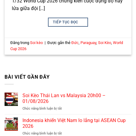
1/32 World Cup 2026 chứng kiến cuộc đụng độ nảy
lửa giữa đội […]
TIẾP TỤC ĐỌC
→
Đăng trong
Soi kèo
|
Được gắn thẻ
Đức
,
Paraguay
,
Soi Kèo
,
World
Cup 2026
BÀI VIẾT GẦN ĐÂY
Soi Kèo Thái Lan vs Malaysia 20h00 –
01/08/2026
Chức năng bình luận bị tắt
ở
Soi
Kèo
Indonesia khiến Việt Nam lo lắng tại ASEAN Cup
Thái
2026
Lan
Chức năng bình luận bị tắt
ở
vs