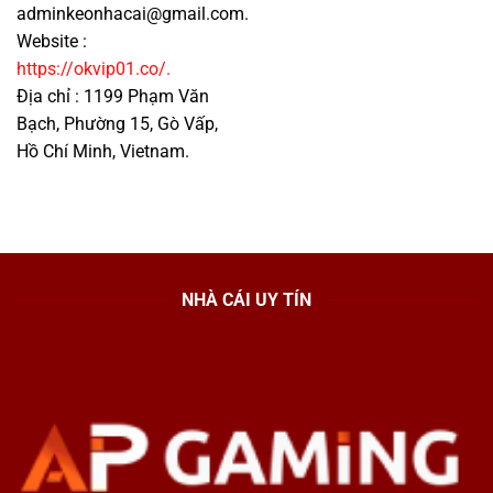
adminkeonhacai@gmail.com
.
Website :
https://okvip01.co/.
Địa chỉ : 1199 Phạm Văn
Bạch, Phường 15, Gò Vấp,
Hồ Chí Minh, Vietnam.
NHÀ CÁI UY TÍN