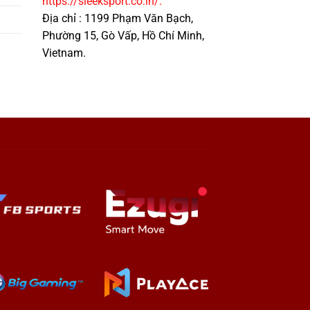
https://sleeksport.co.in/.
Địa chỉ : 1199 Phạm Văn Bạch,
Phường 15, Gò Vấp, Hồ Chí Minh,
Vietnam.