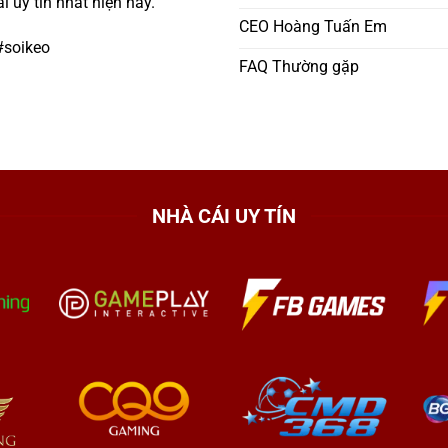
i uy tín nhất hiện nay.
CEO Hoàng Tuấn Em
#soikeo
FAQ Thường gặp
NHÀ CÁI UY TÍN