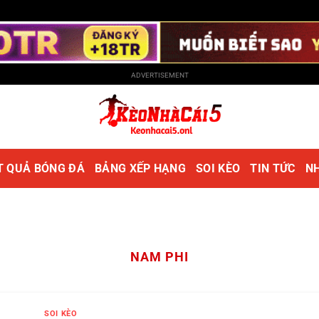
ADVERTISEMENT
T QUẢ BÓNG ĐÁ
BẢNG XẾP HẠNG
SOI KÈO
TIN TỨC
NH
NAM PHI
SOI KÈO