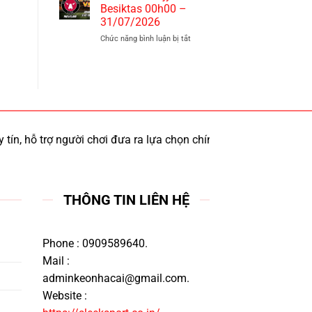
Sik
31/07/2026
Besiktas 00h00 –
và
31/07/2026
thử
Chức năng bình luận bị tắt
ở
thách
Soi
Mỹ
Kèo
Đình
Midtjylland
Tại
vs
ASEAN
Besiktas
Cup
00h00
2026
–
31/07/2026
 hỗ trợ người chơi đưa ra lựa chọn chính xác và hiệu quả.
THÔNG TIN LIÊN HỆ
Phone : 0909589640.
Mail :
adminkeonhacai@gmail.com
.
Website :