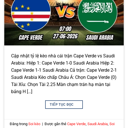
Cập nhật tỷ lệ kèo nhà cái trận Cape Verde vs Saudi
Arabia: Hiệp 1: Cape Verde 1-0 Saudi Arabia Hiệp 2:
Cape Verde 1-1 Saudi Arabia Cả trận: Cape Verde 2-1
Saudi Arabia Kèo chấp Châu Á: Chọn Cape Verde (0)
Tài Xỉu: Chọn Tài 2.25 Màn chạm trán hạ màn tại
bảng H […]
TIẾP TỤC ĐỌC
→
Đăng trong
Soi kèo
|
Được gắn thẻ
Cape Verde
,
Saudi Arabia
,
Soi