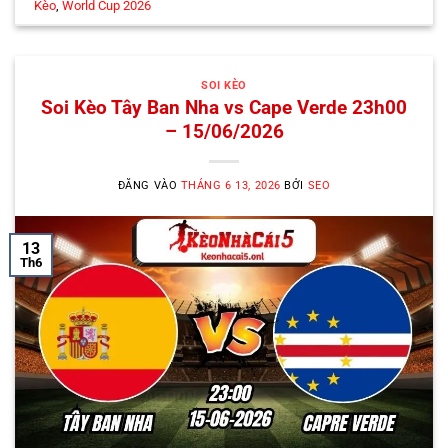
Kèo
,
World Cup 2026
SOI KÈO
Soi Kèo Tây Ban Nha vs Cape Verde 23h00
– 15/06/2026
ĐĂNG VÀO
THÁNG 6 13, 2026
BỞI
SEO
13
Th6