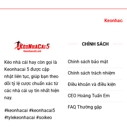
Besiktas
ASEAN
00h00
Cup
–
2026
31/07/2026
Keonhacai5.onl
là
CHÍNH SÁCH
Chính sách bảo mật
Kèo nhà cái hay còn gọi là
Keonhacai 5 được cập
Chính sách trách nhiệm
nhật liên tục, giúp bạn theo
dõi tỷ lệ cược chuẩn xác từ
Điều khoản và điều kiện
các nhà cái uy tín nhất hiện
CEO Hoàng Tuấn Em
nay.
FAQ Thường gặp
#keonhacai #keonhacai5
#tylekeonhacai #soikeo