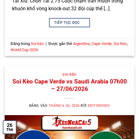
Tài Xỉu: Chọn Tài 2.75 Cuộc chạm trán muộn trong
khuôn khổ vòng knock-out 32 đội cúp thế […]
TIẾP TỤC ĐỌC
→
Đăng trong
Soi kèo
|
Được gắn thẻ
Argentina
,
Cape Verde
,
Soi Kèo
,
World Cup 2026
SOI KÈO
Soi Kèo Cape Verde vs Saudi Arabia 07h00
– 27/06/2026
ĐĂNG VÀO
THÁNG 6 26, 2026
BỞI
EDITOR0SEO
26
Th6